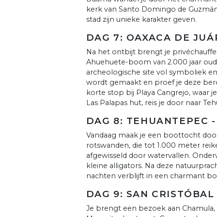
kerk van Santo Domingo de Guzmán, 
stad zijn unieke karakter geven.
DAG 7: OAXACA DE JU
Na het ontbijt brengt je privéchauffeu
Ahuehuete-boom van 2.000 jaar oud 
archeologische site vol symboliek en
wordt gemaakt en proef je deze ber
korte stop bij Playa Cangrejo, waar
Las Palapas hut, reis je door naar Teh
DAG 8: TEHUANTEPEC -
Vandaag maak je een boottocht doo
rotswanden, die tot 1.000 meter rei
afgewisseld door watervallen. Onderw
kleine alligators. Na deze natuurprach
nachten verblijft in een charmant bo
DAG 9: SAN CRISTÓBAL
Je brengt een bezoek aan Chamula, 