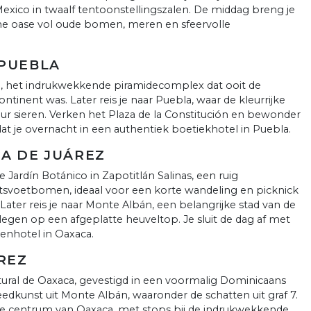
xico in twaalf tentoonstellingszalen. De middag breng je
ne oase vol oude bomen, meren en sfeervolle
 PUEBLA
n, het indrukwekkende piramidecomplex dat ooit de
tinent was. Later reis je naar Puebla, waar de kleurrijke
tuur sieren. Verken het Plaza de la Constitución en bewonder
t je overnacht in een authentiek boetiekhotel in Puebla.
CA DE JUÁREZ
Jardín Botánico in Zapotitlán Salinas, een ruig
ntsvoetbomen, ideaal voor een korte wandeling en picknick
Later reis je naar Monte Albán, een belangrijke stad van de
egen op een afgeplatte heuveltop. Je sluit de dag af met
renhotel in Oaxaca.
REZ
ural de Oaxaca, gevestigd in een voormalig Dominicaans
dkunst uit Monte Albán, waaronder de schatten uit graf 7.
e centrum van Oaxaca, met stops bij de indrukwekkende