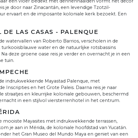
 maar een vloer bedekt met dennennaalden vormt het decor
is je door naar Zinacantán, een levendige Tzotzil-
ur ervaart en de imposante koloniale kerk bezoekt. Een
L DE LAS CASAS - PALENQUE
e watervallen van Roberto Barrios, verscholen in de
 turkooisblauwe water en de natuurlijke rotsbassins
. Na deze groene oase reis je verder en overnacht je in een
 tuin.
AMPECHE
de indrukwekkende Mayastad Palenque, met
Inscripties en het Grote Paleis. Daarna reis je naar
 straatjes en kleurrijke koloniale gebouwen, beschermd
rnacht in een stijlvol viersterrenhotel in het centrum.
ÉRIDA
e mooiste Mayasites met indrukwekkende terrassen,
kom je aan in Mérida, de koloniale hoofdstad van Yucatán.
onder het Gran Museo del Mundo Maya en geniet van een