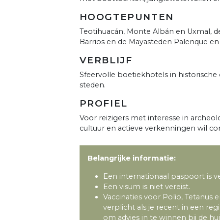
HOOGTEPUNTEN
Teotihuacán, Monte Albán en Uxmal, de
Barrios en de Mayasteden Palenque en 
VERBLIJF
Sfeervolle boetiekhotels in historische 
steden.
PROFIEL
Voor reizigers met interesse in archeo
cultuur en actieve verkenningen wil c
Belangrijke informatie:
Een internationaal paspoort is ver
Een visum is niet vereist.
Vaccinaties voor Polio, Tetanus e
verplicht als je recent in een 
om advies in te winnen bij de hu