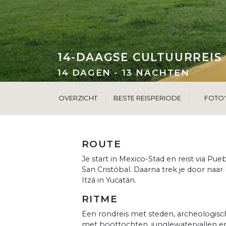
14-DAAGSE CULTUURREIS
14 DAGEN - 13 NACHTEN
OVERZICHT
BESTE REISPERIODE
FOTO'
ROUTE
Je start in Mexico-Stad en reist via P
San Cristóbal. Daarna trek je door naa
Itzá in Yucatán.
RITME
Een rondreis met steden, archeologisc
met boottochten, junglewatervallen e