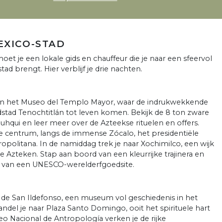
EXICO-STAD
 je een lokale gids en chauffeur die je naar een sfeervol
ad brengt. Hier verblijf je drie nachten.
an het Museo del Templo Mayor, waar de indrukwekkende
stad Tenochtitlán tot leven komen. Bekijk de 8 ton zware
hqui en leer meer over de Azteekse rituelen en offers.
he centrum, langs de immense Zócalo, het presidentiële
opolitana. In de namiddag trek je naar Xochimilco, een wijk
e Azteken. Stap aan boord van een kleurrijke trajinera en
n van een UNESCO-werelderfgoedsite.
o de San Ildefonso, een museum vol geschiedenis in het
del je naar Plaza Santo Domingo, ooit het spirituele hart
eo Nacional de Antropología verken je de rijke