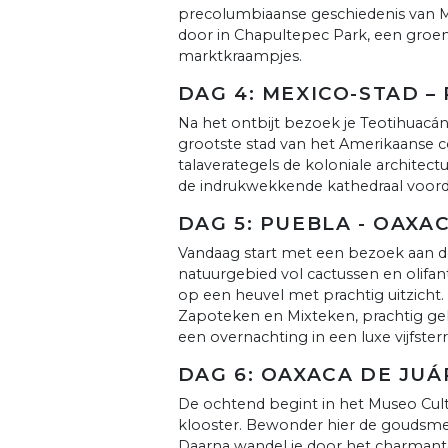
precolumbiaanse geschiedenis van Me
door in Chapultepec Park, een groe
marktkraampjes.
DAG 4: MEXICO-STAD –
Na het ontbijt bezoek je Teotihuacá
grootste stad van het Amerikaanse con
talaverategels de koloniale architec
de indrukwekkende kathedraal voorda
DAG 5: PUEBLA - OAXA
Vandaag start met een bezoek aan de 
natuurgebied vol cactussen en olifa
op een heuvel met prachtig uitzicht. 
Zapoteken en Mixteken, prachtig gel
een overnachting in een luxe vijfster
DAG 6: OAXACA DE JUÁ
De ochtend begint in het Museo Cult
klooster. Bewonder hier de goudsmee
Daarna wandel je door het charmant