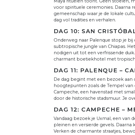
Maya rituelen toont. Geen stoelen,
voor spirituele ceremonies. Daarna re
gemeenschap waar je de lokale cultu
dag vol tradities en verhalen.
DAG 10: SAN CRISTÓBA
Onderweg naar Palenque stop je bij d
subtropische jungle van Chiapas. Het
nodigen uit tot een verfrissende duik
charmant boetiekhotel met tropische
DAG 11: PALENQUE – C
De dag begint met een bezoek aan 
hoogtepunten zoals de Tempel van de 
Campeche, een havenstad met smalle
door de historische stadsmuur. Je ove
DAG 12: CAMPECHE – M
Vandaag bezoek je Uxmal, een van d
pleinen en versierde gevels. Daarna 
Verken de charmante straatjes, bew