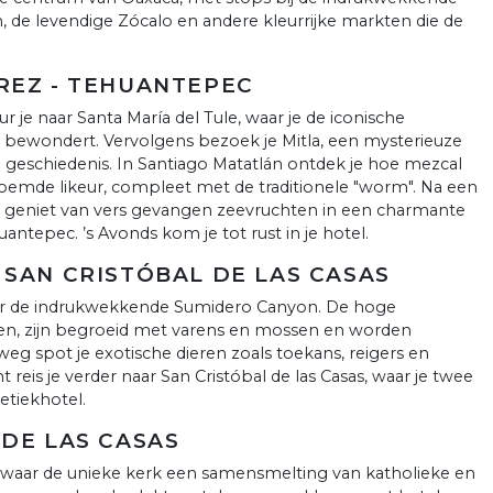
de levendige Zócalo en andere kleurrijke markten die de
ÁREZ - TEHUANTEPEC
r je naar Santa María del Tule, waar je de iconische
bewondert. Vervolgens bezoek je Mitla, een mysterieuze
 geschiedenis. In Santiago Matatlán ontdek je hoe mezcal
oemde likeur, compleet met de traditionele "worm". Na een
 je geniet van vers gevangen zeevruchten in een charmante
uantepec. ’s Avonds kom je tot rust in je hotel.
 SAN CRISTÓBAL DE LAS CASAS
r de indrukwekkende Sumidero Canyon. De hoge
ken, zijn begroeid met varens en mossen en worden
eg spot je exotische dieren zoals toekans, reigers en
t reis je verder naar San Cristóbal de las Casas, waar je twee
etiekhotel.
 DE LAS CASAS
waar de unieke kerk een samensmelting van katholieke en