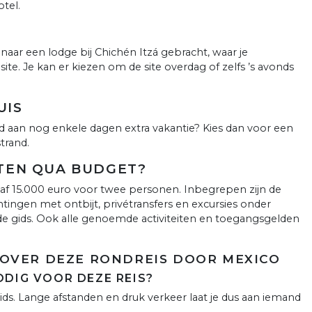
otel.
 naar een lodge bij Chichén Itzá gebracht, waar je
site. Je kan er kiezen om de site overdag of zelfs ’s avonds
UIS
od aan nog enkele dagen extra vakantie? Kies dan voor een
trand.
TEN QUA BUDGET?
vanaf 15.000 euro voor twee personen. Inbegrepen zijn de
htingen met ontbijt, privétransfers en excursies onder
e gids. Ook alle genoemde activiteiten en toegangsgelden
OVER DEZE RONDREIS DOOR MEXICO
DIG VOOR DEZE REIS?
gids. Lange afstanden en druk verkeer laat je dus aan iemand