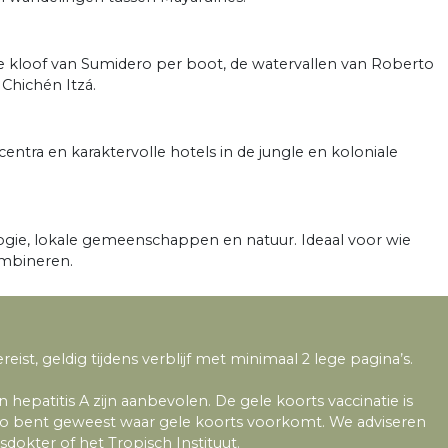
 kloof van Sumidero per boot, de watervallen van Roberto
Chichén Itzá.
centra en karaktervolle hotels in de jungle en koloniale
logie, lokale gemeenschappen en natuur. Ideaal voor wie
ombineren.
eist, geldig tijdens verblijf met minimaal 2 lege pagina’s.
n hepatitis A zijn aanbevolen. De gele koorts vaccinatie is
regio bent geweest waar gele koorts voorkomt. We adviseren
isdokter of het
Tropisch Instituut
.