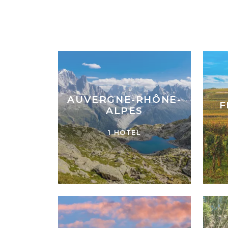
AUVERGNE-RHÔNE-
F
ALPES
1 HOTEL