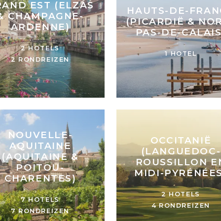
AND EST (ELZAS
HAUTS-DE-FRAN
& CHAMPAGNE-
(PICARDIË & NO
ARDENNE)
PAS-DE-CALAIS
2 HOTELS
1 HOTEL
2 RONDREIZEN
NOUVELLE-
OCCITANIË
AQUITAINE
(LANGUEDOC-
(AQUITAINE &
ROUSSILLON E
POITOU-
MIDI-PYRÉNÉES
CHARENTES)
2 HOTELS
7 HOTELS
4 RONDREIZEN
7 RONDREIZEN