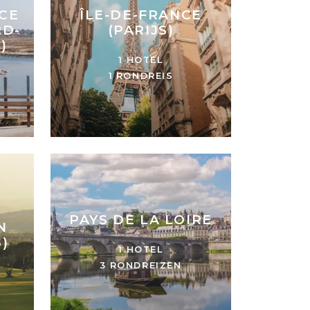
ÎLE-DE-FRANCE
CE
(PARIJS)
RD-
)
1 HOTEL
1 RONDREIS
PAYS DE LA LOIRE
N
)
1 HOTEL
3 RONDREIZEN