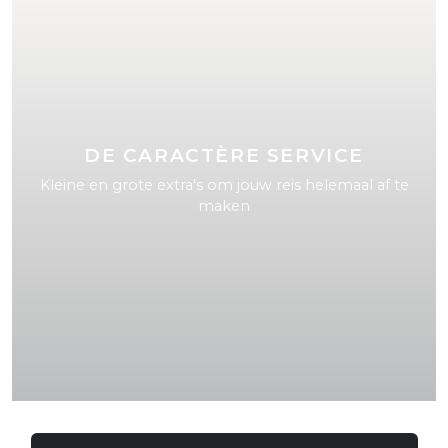
DE CARACTÈRE SERVICE
Kleine en grote extra's om jouw reis helemaal af te
maken