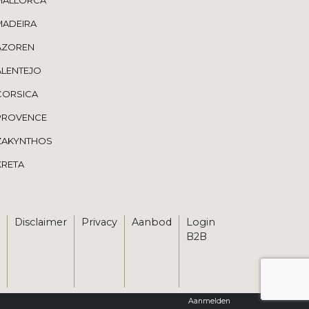
MALLORCA
MADEIRA
AZOREN
ALENTEJO
CORSICA
PROVENCE
ZAKYNTHOS
KRETA
Disclaimer
Privacy
Aanbod
Login
B2B
Aanmelden