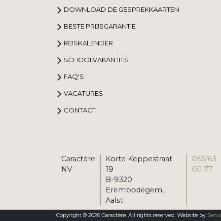
DOWNLOAD DE GESPREKKAARTEN
BESTE PRIJSGARANTIE
REISKALENDER
SCHOOLVAKANTIES
FAQ'S
VACATURES
CONTACT
Caractère
Korte Keppestraat
053/63
NV
19
00 77
B-9320
Erembodegem,
Aalst
Copyright © 2026 Caractère. All rights reserved. Website by
Servi