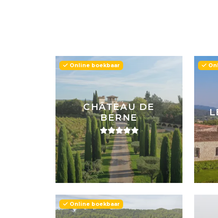
Online boekbaar
Onl
CHÂTEAU DE
L
BERNE
Online boekbaar