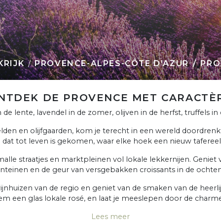
KRIJK
PROVENCE-ALPES-CÔTE D'AZUR
PRO
NTDEK DE PROVENCE MET CARACTÈ
de lente, lavendel in de zomer, olijven in de herfst, truffels in
den en olijfgaarden, kom je terecht in een wereld doordrenkt
ij dat tot leven is gekomen, waar elke hoek een nieuw tafereel
le straatjes en marktpleinen vol lokale lekkernijen. Geniet
onteinen en de geur van versgebakken croissants in de ochten
wijnhuizen van de regio en geniet van de smaken van de heerl
m een glas lokale rosé, en laat je meeslepen door de charm
Lees meer