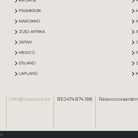
KROATIË
FRANKRIJK
MAROKKO
ZUID-AFRIKA
JAPAN
MEXICO
IJSLAND
LAPLAND
info@caractere.be
BE0474.874.188
Reisvoorwaarden
co