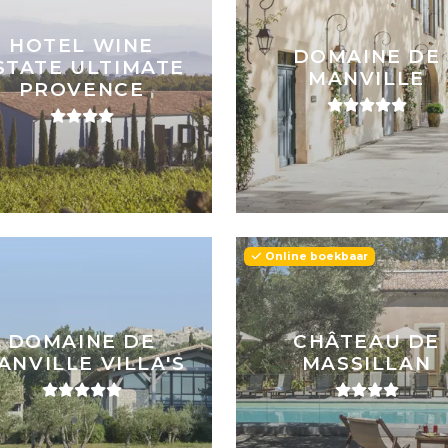
HOTEL WINE
DOMAINE DE
STATE ULTIMATE
MANVILLE
PROVENCE
Online boekbaar
DOMAINE DE
CHÂTEAU DE
ANVILLE VILLA'S
MASSILLAN