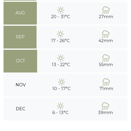
AUG
20 - 31°C
27mm
SEP
17 - 26°C
42mm
OCT
13 - 22°C
55mm
NOV
10 - 17°C
71mm
DEC
6 - 13°C
39mm