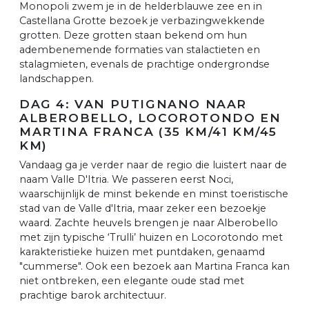
Monopoli zwem je in de helderblauwe zee en in
Castellana Grotte bezoek je verbazingwekkende
grotten. Deze grotten staan bekend om hun
adembenemende formaties van stalactieten en
stalagmieten, evenals de prachtige ondergrondse
landschappen.
DAG 4: VAN PUTIGNANO NAAR
ALBEROBELLO, LOCOROTONDO EN
MARTINA FRANCA (35 KM/41 KM/45
KM)
Vandaag ga je verder naar de regio die luistert naar de
naam Valle D'Itria. We passeren eerst Noci,
waarschijnlijk de minst bekende en minst toeristische
stad van de Valle d'Itria, maar zeker een bezoekje
waard. Zachte heuvels brengen je naar Alberobello
met zijn typische ‘Trulli’ huizen en Locorotondo met
karakteristieke huizen met puntdaken, genaamd
"cummerse". Ook een bezoek aan Martina Franca kan
niet ontbreken, een elegante oude stad met
prachtige barok architectuur.