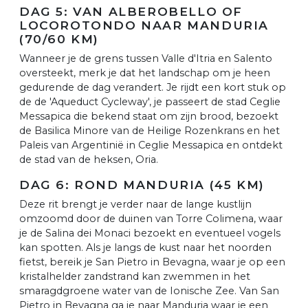
DAG 5: VAN ALBEROBELLO OF
LOCOROTONDO NAAR MANDURIA
(70/60 KM)
Wanneer je de grens tussen Valle d'Itria en Salento
oversteekt, merk je dat het landschap om je heen
gedurende de dag verandert. Je rijdt een kort stuk op
de de 'Aqueduct Cycleway', je passeert de stad Ceglie
Messapica die bekend staat om zijn brood, bezoekt
de Basilica Minore van de Heilige Rozenkrans en het
Paleis van Argentinië in Ceglie Messapica en ontdekt
de stad van de heksen, Oria.
DAG 6: ROND MANDURIA (45 KM)
Deze rit brengt je verder naar de lange kustlijn
omzoomd door de duinen van Torre Colimena, waar
je de Salina dei Monaci bezoekt en eventueel vogels
kan spotten. Als je langs de kust naar het noorden
fietst, bereik je San Pietro in Bevagna, waar je op een
kristalhelder zandstrand kan zwemmen in het
smaragdgroene water van de Ionische Zee. Van San
Pietro in Bevagna ga je naar Manduria waar je een