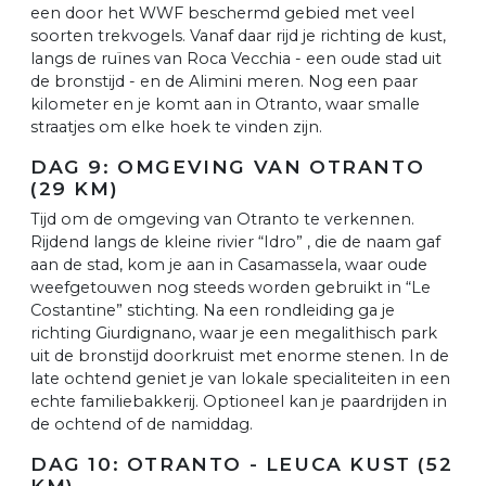
een door het WWF beschermd gebied met veel
soorten trekvogels. Vanaf daar rijd je richting de kust,
langs de ruïnes van Roca Vecchia - een oude stad uit
de bronstijd - en de Alimini meren. Nog een paar
kilometer en je komt aan in Otranto, waar smalle
straatjes om elke hoek te vinden zijn.
DAG 9: OMGEVING VAN OTRANTO
(29 KM)
Tijd om de omgeving van Otranto te verkennen.
Rijdend langs de kleine rivier “Idro” , die de naam gaf
aan de stad, kom je aan in Casamassela, waar oude
weefgetouwen nog steeds worden gebruikt in “Le
Costantine” stichting. Na een rondleiding ga je
richting Giurdignano, waar je een megalithisch park
uit de bronstijd doorkruist met enorme stenen. In de
late ochtend geniet je van lokale specialiteiten in een
echte familiebakkerij. Optioneel kan je paardrijden in
de ochtend of de namiddag.
DAG 10: OTRANTO - LEUCA KUST (52
KM)