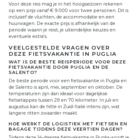
Voor deze reis mag je in het hoogseizoen rekenen
op een prijs vanaf € 9.000 voor twee personen. Dit is
inclusief de vluchten, de accommodatie en een
huurwagen. De exacte prijs is afhankelijk van de
periode waarin je reist, je uiteindelijke keuzes en
eventuele extra's.
VEELGESTELDE VRAGEN OVER
DEZE FIETSVAKANTIE IN PUGLIA
WAT IS DE BESTE REISPERIODE VOOR DEZE
FIETSVAKANTIE DOOR PUGLIA EN DE
SALENTO?
De beste periode voor een fietsvakantie in Puglia en
de Salento is april, mei, september en oktober. De
temperaturen zijn dan ideaal voor dagelijkse
fietsetappes tussen 29 en 70 kilometer. In juli en
augustus kan de hitte in Zuid-Italië intens zijn, wat
langere ritten zwaarder maakt.
HOE WERKT DE LOGISTIEK MET FIETSEN EN
BAGAGE TIJDENS DEZE VEERTIEN DAGEN?
Tijdens deze 14-daagse fietsvakantie in Puglia wordt je