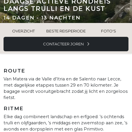
DAAGSE ACTIEVE RONDREIS
LANGS TRULLI EN DE KUST
14 DAGEN - 13 NACHTEN
OVERZICHT
BESTE REISPERIODE
FOTO'S
CONTACTEER JOREN
ROUTE
Van Matera via de Valle d’Itria en de Salento naar Lecce,
met dagelijkse etappes tussen 29 en 70 kilometer. Je
bagage wordt vooruitgebracht zodat jij licht en zorgeloos
fietst.
RITME
Elke dag combineert landschap en erfgoed: ’s ochtends
trulli en olijfgaarden, ’s middags een zwemstop aan zee, ’s
avonds een dorpsplein met een glas Primitivo.