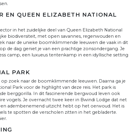
sen.
OR EN QUEEN ELIZABETH NATIONAL
sector in het zuidelijke deel van Queen Elizabeth National
rijke biodiversiteit, met open savannes, regenwouden en
oek naar de unieke boomklimmende leeuwen die vaak in dit
op de dag geniet je van een prachtige zonsondergang. Je
rness camp, een luxueus tentenkamp in een idyllische setting
NAL PARK
ari op zoek naar de boomklimmende leeuwen. Daarna ga je
onal Park voor de highlight van deze reis. Het park is
gde berggorilla. In dit fascinerende bergwoud leven ook
e vogels. Je overnacht twee keer in Bwindi Lodge dat net
e een adembenemend uitzicht hebt op het oerwoud. Het is
s te spotten die verscholen zitten in het gebladerte.
ier.
KING