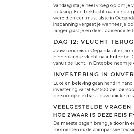
Vandaag sta je heel vroeg op om je vo
trekking. Een trektocht naar de bergg
wereld en een must als je in Oeganda
inspanning vergeet je wanneer je oo
ranger gidst je en deelt boeiende feit
DAG 12: VLUCHT TERU
Jouw rondreis in Oeganda zit er jam
binnenlandse vlucht naar Entebbe. G
vanuit de lucht. In Entebbe neem je e
INVESTERING IN ONVE
Luxe en beleving gaan hand in hand.
investering vanaf €24500 per perso
persoonlijke extra’s. Jouw unieke reis, 
VEELGESTELDE VRAGEN 
HOE ZWAAR IS DEZE REIS F
De meeste dagen breng je door in ee
momenten in: de chimpansee tracking 