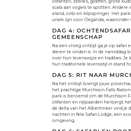
olifanten, zebra’s, giraffen, grote ku
scala aan vogels te spotten. Andere wi
eland, oribi en klipspringer. Het pa
uniek zijn voor Oeganda, waaronder s
DAG 4: OCHTENDSAFAR
GEMEENSCHAP
Na een vroeg ontbijt ga je op safari
dieren te vinden is. In de namidda
over hun levenswijze en tradities. Je
hun traditionele levensstijl in stand 
DAG 5: RIT NAAR MURC
Na het ontbijt brengt jouw privécha
het prachtige Murchison Falls Nation
park is beroemd om de Murchison Falls
olifanten en nijlpaarden herbergt h
de delta van het Albertmeer vind je
nachten in Nile Safari Lodge, een e
omgeving.