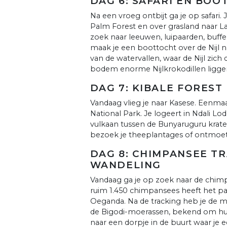
DAG 6: SAFARI EN BOO
Na een vroeg ontbijt ga je op safari.
Palm Forest en over grasland naar La
zoek naar leeuwen, luipaarden, buffe
maak je een boottocht over de Nijl n
van de watervallen, waar de Nijl zich
bodem enorme Nijlkrokodillen ligge
DAG 7: KIBALE FOREST
Vandaag vlieg je naar Kasese. Eenmaa
National Park. Je logeert in Ndali L
vulkaan tussen de Bunyaruguru krate
bezoek je theeplantages of ontmoet
DAG 8: CHIMPANSEE T
WANDELING
Vandaag ga je op zoek naar de chim
ruim 1.450 chimpansees heeft het pa
Oeganda. Na de tracking heb je de 
de Bigodi-moerassen, bekend om hun 
naar een dorpje in de buurt waar je e