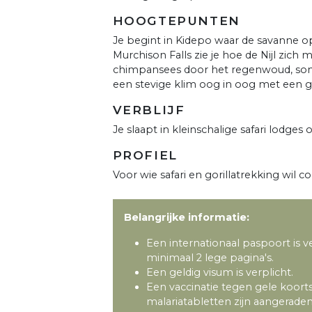
HOOGTEPUNTEN
Je begint in Kidepo waar de savanne ope
Murchison Falls zie je hoe de Nijl zich 
chimpansees door het regenwoud, soms 
een stevige klim oog in oog met een gor
VERBLIJF
Je slaapt in kleinschalige safari lodges 
PROFIEL
Voor wie safari en gorillatrekking wil
Belangrijke informatie:
Een internationaal paspoort is v
minimaal 2 lege pagina's.
Een geldig visum is verplicht.
Een vaccinatie tegen gele koorts 
malariatabletten zijn aangerad