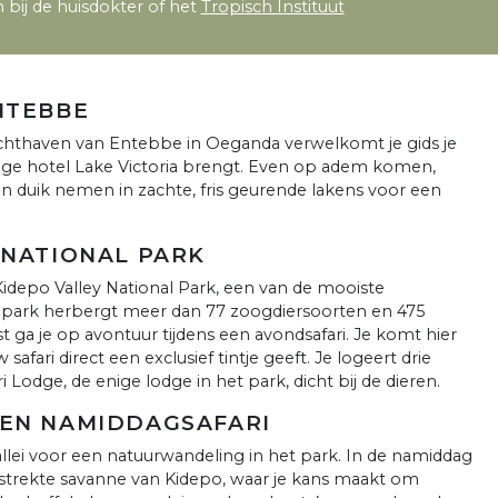
 bij de huisdokter of het
Tropisch Instituut
NTEBBE
uchthaven van Entebbe in Oeganda verwelkomt je gids je
chtige hotel Lake Victoria brengt. Even op adem komen,
en duik nemen in zachte, fris geurende lakens voor een
 NATIONAL PARK
Kidepo Valley National Park, een van de mooiste
ge park herbergt meer dan 77 zoogdiersoorten en 475
t ga je op avontuur tijdens een avondsafari. Je komt hier
afari direct een exclusief tintje geeft. Je logeert drie
 Lodge, de enige lodge in het park, dicht bij de dieren.
 EN NAMIDDAGSAFARI
vallei voor een natuurwandeling in het park. In de namiddag
gestrekte savanne van Kidepo, waar je kans maakt om