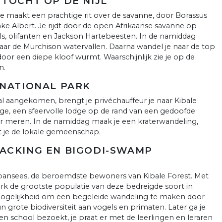
TTOCHT OP DE NIJL
 Je maakt een prachtige rit over de savanne, door Borassus
ke Albert. Je rijdt door de open Afrikaanse savanne op
ls, olifanten en Jackson Hartebeesten. In de namiddag
aar de Murchison watervallen. Daarna wandel je naar de top
 door een diepe kloof wurmt. Waarschijnlijk zie je op de
n.
 NATIONAL PARK
l aangekomen, brengt je privéchauffeur je naar Kibale
odge, een sfeervolle lodge op de rand van een gedoofde
r meren. In de namiddag maak je een kraterwandeling,
 je de lokale gemeenschap.
RACKING EN BIGODI-SWAMP
pansees, de beroemdste bewoners van Kibale Forest. Met
rk de grootste populatie van deze bedreigde soort in
mogelijkheid om een begeleide wandeling te maken door
grote biodiversiteit aan vogels en primaten. Later ga je
en school bezoekt, je praat er met de leerlingen en leraren