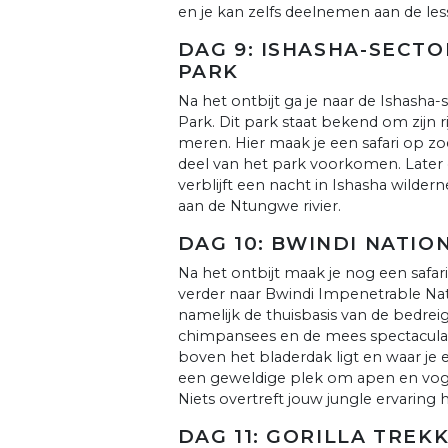
en je kan zelfs deelnemen aan de les
DAG 9: ISHASHA-SECT
PARK
Na het ontbijt ga je naar de Ishasha-
Park. Dit park staat bekend om zijn 
meren. Hier maak je een safari op z
deel van het park voorkomen. Later 
verblijft een nacht in Ishasha wilde
aan de Ntungwe rivier.
DAG 10: BWINDI NATIO
Na het ontbijt maak je nog een saf
verder naar Bwindi Impenetrable Nati
namelijk de thuisbasis van de bedrei
chimpansees en de mees spectaculair
boven het bladerdak ligt en waar j
een geweldige plek om apen en vogel
Niets overtreft jouw jungle ervaring h
DAG 11: GORILLA TREK