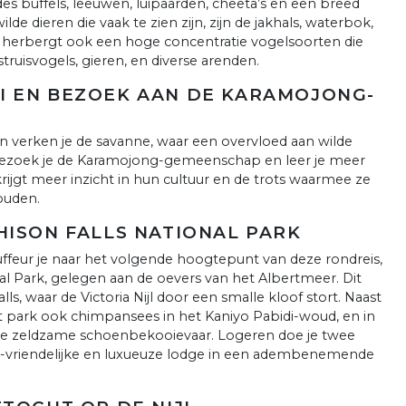
ddes buffels, leeuwen, luipaarden, cheeta’s en een breed
lde dieren die vaak te zien zijn, zijn de jakhals, waterbok,
rk herbergt ook een hoge concentratie vogelsoorten die
truisvogels, gieren, en diverse arenden.
I EN BEZOEK AAN DE KARAMOJONG-
 en verken je de savanne, waar een overvloed aan wilde
g bezoek je de Karamojong-gemeenschap en leer je meer
 krijgt meer inzicht in hun cultuur en de trots waarmee ze
houden.
HISON FALLS NATIONAL PARK
uffeur je naar het volgende hoogtepunt van deze rondreis,
al Park, gelegen aan de oevers van het Albertmeer. Dit
, waar de Victoria Nijl door een smalle kloof stort. Naast
et park ook chimpansees in het Kaniyo Pabidi-woud, en in
 de zeldzame schoenbekooievaar. Logeren doe je twee
co-vriendelijke en luxueuze lodge in een adembenemende