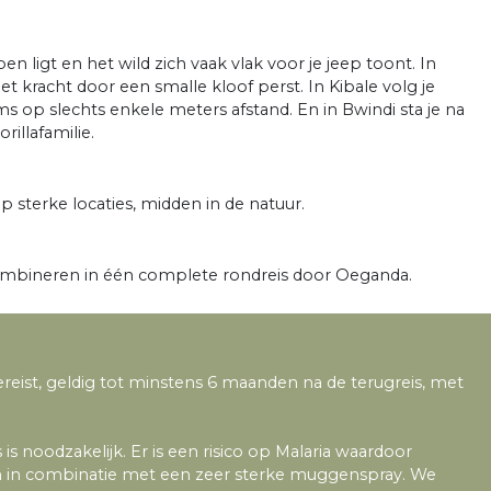
n ligt en het wild zich vaak vlak voor je jeep toont. In
met kracht door een smalle kloof perst. In Kibale volg je
op slechts enkele meters afstand. En in Bwindi sta je na
illafamilie.
op sterke locaties, midden in de natuur.
 combineren in één complete rondreis door Oeganda.
ereist, geldig tot minstens 6 maanden na de terugreis, met
is noodzakelijk. Er is een risico op Malaria waardoor
en in combinatie met een zeer sterke muggenspray. We