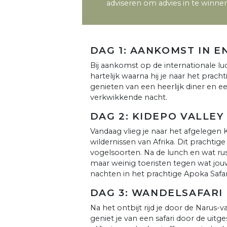
adviseren om advies in te winnen
DAG 1: AANKOMST IN E
Bij aankomst op de internationale l
hartelijk waarna hij je naar het pra
genieten van een heerlijk diner en e
verkwikkende nacht.
DAG 2: KIDEPO VALLEY
Vandaag vlieg je naar het afgelegen 
wildernissen van Afrika. Dit prachti
vogelsoorten. Na de lunch en wat rus
maar weinig toeristen tegen wat jouw s
nachten in het prachtige Apoka Safari
DAG 3: WANDELSAFARI
Na het ontbijt rijd je door de Narus-
geniet je van een safari door de uit