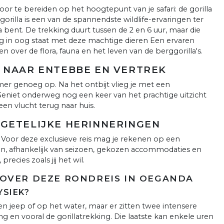
or te bereiden op het hoogtepunt van je safari: de gorilla
orilla is een van de spannendste wildlife-ervaringen ter
 bent. De trekking duurt tussen de 2 en 6 uur, maar die
g in oog staat met deze machtige dieren Een ervaren
en over de flora, fauna en het leven van de berggorilla's.
G NAAR ENTEBBE EN VERTREK
mer genoeg op. Na het ontbijt vlieg je met een
eniet onderweg nog een keer van het prachtige uitzicht
en vlucht terug naar huis.
RGETELIJKE HERINNERINGEN
 Voor deze exclusieve reis mag je rekenen op een
on, afhankelijk van seizoen, gekozen accommodaties en
precies zoals jij het wil.
OVER DEZE RONDREIS IN OEGANDA
YSIEK?
n jeep of op het water, maar er zitten twee intensere
en vooral de gorillatrekking. Die laatste kan enkele uren