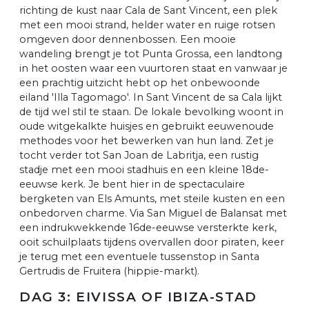
richting de kust naar Cala de Sant Vincent, een plek
met een mooi strand, helder water en ruige rotsen
omgeven door dennenbossen. Een mooie
wandeling brengt je tot Punta Grossa, een landtong
in het oosten waar een vuurtoren staat en vanwaar je
een prachtig uitzicht hebt op het onbewoonde
eiland 'Illa Tagomago'. In Sant Vincent de sa Cala lijkt
de tijd wel stil te staan. De lokale bevolking woont in
oude witgekalkte huisjes en gebruikt eeuwenoude
methodes voor het bewerken van hun land. Zet je
tocht verder tot San Joan de Labritja, een rustig
stadje met een mooi stadhuis en een kleine 18de-
eeuwse kerk. Je bent hier in de spectaculaire
bergketen van Els Amunts, met steile kusten en een
onbedorven charme. Via San Miguel de Balansat met
een indrukwekkende 16de-eeuwse versterkte kerk,
ooit schuilplaats tijdens overvallen door piraten, keer
je terug met een eventuele tussenstop in Santa
Gertrudis de Fruitera (hippie-markt).
DAG 3: EIVISSA OF IBIZA-STAD