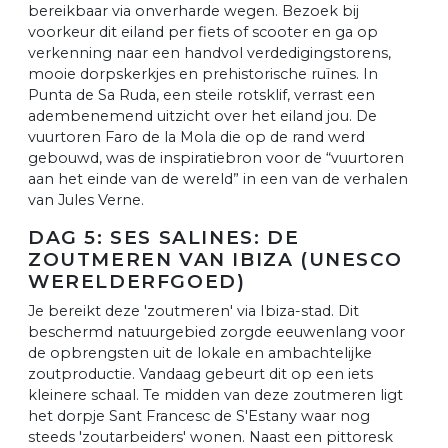
bereikbaar via onverharde wegen. Bezoek bij
voorkeur dit eiland per fiets of scooter en ga op
verkenning naar een handvol verdedigingstorens,
mooie dorpskerkjes en prehistorische ruïnes. In
Punta de Sa Ruda, een steile rotsklif, verrast een
adembenemend uitzicht over het eiland jou. De
vuurtoren Faro de la Mola die op de rand werd
gebouwd, was de inspiratiebron voor de “vuurtoren
aan het einde van de wereld” in een van de verhalen
van Jules Verne.
DAG 5: SES SALINES: DE
ZOUTMEREN VAN IBIZA (UNESCO
WERELDERFGOED)
Je bereikt deze 'zoutmeren' via Ibiza-stad. Dit
beschermd natuurgebied zorgde eeuwenlang voor
de opbrengsten uit de lokale en ambachtelijke
zoutproductie. Vandaag gebeurt dit op een iets
kleinere schaal. Te midden van deze zoutmeren ligt
het dorpje Sant Francesc de S'Estany waar nog
steeds 'zoutarbeiders' wonen. Naast een pittoresk