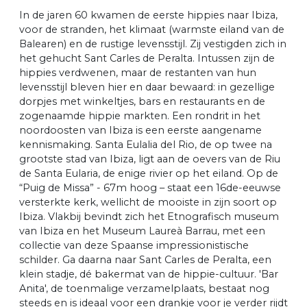
In de jaren 60 kwamen de eerste hippies naar Ibiza,
voor de stranden, het klimaat (warmste eiland van de
Balearen) en de rustige levensstijl. Zij vestigden zich in
het gehucht Sant Carles de Peralta. Intussen zijn de
hippies verdwenen, maar de restanten van hun
levensstijl bleven hier en daar bewaard: in gezellige
dorpjes met winkeltjes, bars en restaurants en de
zogenaamde hippie markten. Een rondrit in het
noordoosten van Ibiza is een eerste aangename
kennismaking. Santa Eulalia del Rio, de op twee na
grootste stad van Ibiza, ligt aan de oevers van de Riu
de Santa Eularia, de enige rivier op het eiland. Op de
“Puig de Missa” - 67m hoog – staat een 16de-eeuwse
versterkte kerk, wellicht de mooiste in zijn soort op
Ibiza. Vlakbij bevindt zich het Etnografisch museum
van Ibiza en het Museum Laureà Barrau, met een
collectie van deze Spaanse impressionistische
schilder. Ga daarna naar Sant Carles de Peralta, een
klein stadje, dé bakermat van de hippie-cultuur. 'Bar
Anita', de toenmalige verzamelplaats, bestaat nog
steeds en is ideaal voor een drankje voor je verder rijdt