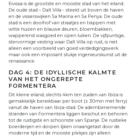
Eivissa is de grootste en mooiste stad van het eiland.
De oude stad – Dalt Villa - steekt uit boven de haven
en de visserswijken Sa Marina en Sa Penya. De oude
stad is een doolhof van straatjes en trappen met
witte huizen en blauwe deuren, bloembakken,
wapperend wasgoed en open luiken. De vijfpuntige,
stervormige vesting waar Dalt Villa op rust, is niet
alleen een voorbeeld van goed verdedigingswerk
maar ook een imposant stukje ingenieurskunst uit de
renaissance.
DAG 4: DE IDYLLISCHE KALMTE
VAN HET ONGEREPTE
FORMENTERA
Dit kleine eiland, slechts 4km ten zuiden van Ibiza is
gemakkelijk bereikbaar per boot (± 30min met ferry)
vanuit de haven van Ibiza-stad. De adembenemende
stranden van Formentera liggen beschut en behoren
tot de rustigste en schoonste van Spanje. De rustieke
boerderijen en dorpen lijken onaangetast door de
moderne tijd en de mooiste plekjes zijn alleen