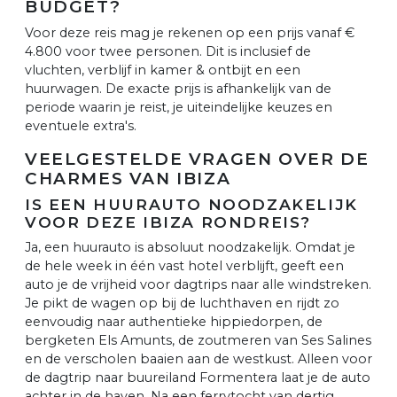
BUDGET?
Voor deze reis mag je rekenen op een prijs vanaf €
4.800 voor twee personen. Dit is inclusief de
vluchten, verblijf in kamer & ontbijt en een
huurwagen. De exacte prijs is afhankelijk van de
periode waarin je reist, je uiteindelijke keuzes en
eventuele extra's.
VEELGESTELDE VRAGEN OVER DE
CHARMES VAN IBIZA
IS EEN HUURAUTO NOODZAKELIJK
VOOR DEZE IBIZA RONDREIS?
Ja, een huurauto is absoluut noodzakelijk. Omdat je
de hele week in één vast hotel verblijft, geeft een
auto je de vrijheid voor dagtrips naar alle windstreken.
Je pikt de wagen op bij de luchthaven en rijdt zo
eenvoudig naar authentieke hippiedorpen, de
bergketen Els Amunts, de zoutmeren van Ses Salines
en de verscholen baaien aan de westkust. Alleen voor
de dagtrip naar buureiland Formentera laat je de auto
achter in de haven. Na een ferrytocht van dertig