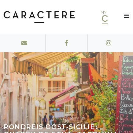
MY
RONDREIS OOST-SICILIË: