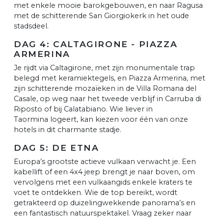
met enkele mooie barokgebouwen, en naar Ragusa
met de schitterende San Giorgiokerk in het oude
stadsdeel.
DAG 4: CALTAGIRONE - PIAZZA
ARMERINA
Je rijdt via Caltagirone, met zijn monumentale trap
belegd met keramiektegels, en Piazza Armerina, met
zijn schitterende mozaïeken in de Villa Romana del
Casale, op weg naar het tweede verblijf in Carruba di
Riposto of bij Calatabiano. Wie liever in
Taormina logeert, kan kiezen voor één van onze
hotels in dit charmante stadje.
DAG 5: DE ETNA
Europa’s grootste actieve vulkaan verwacht je. Een
kabellift of een 4x4 jeep brengt je naar boven, om
vervolgens met een vulkaangids enkele kraters te
voet te ontdekken. Wie de top bereikt, wordt
getrakteerd op duizelingwekkende panorama’s en
een fantastisch natuurspektakel. Vraag zeker naar