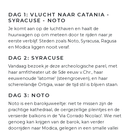
DAG 1: VLUCHT NAAR CATANIA -
SYRACUSE - NOTO
Je komt aan op de luchthaven en haalt de
huurwagen op om meteen door te rijden naar je
eerste verblijf. Steden zoals Noto, Syracusa, Ragusa
en Modica liggen nooit veraf.
DAG 2: SYRACUSE
Vandaag bezoek je deze archeologische parel, met
haar amfitheater uit de 5de eeuw v.Chr., haar
eeuwenoude 'latomie' (steengroeven), en haar
schiereilandje Ortigia, waar de tijd stil is blijven staan.
DAG 3: NOTO
Noto is een barokjuweeltje: niet te missen zijn de
prachtige kathedraal, de oergezellige pleintjes en de
versierde balkons in de 'Via Corrado Nicolaci'. Wie niet
genoeg kan krijgen van de barok, kan verder
doorrijden naar Modica, gelegen in een smalle vallei