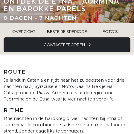
ONTDEK DE ETNA, TAORMINA
EN BAROKKE PARELS
8 DAGEN - 7 NACHTEN
OVERZICHT
BESTE REISPERIODE
FOTO'S
CONTACTEER JOREN
ROUTE
Je landt in Catania en rijdt naar het zuidoosten voor drie
nachten nabij Syracuse en Noto. Daarna trek je via
Caltagirone en Piazza Armerina naar de regio rond
Taormina en de Etna, waar je vier nachten verblijft.
RITME
Drie nachten in de barokregio, vier nachten bij Etna of
Taormina. Je combineert stadsbezoeken met natuur en
strand, zonder dagelijks te verhuizen.