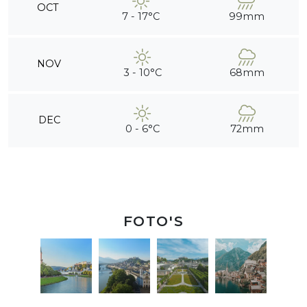
OCT
7 - 17°C
99mm
NOV
3 - 10°C
68mm
DEC
0 - 6°C
72mm
FOTO'S