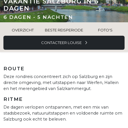
VAKANTIE SALZBURG IN 6
DAGEN
6 DAGEN - 5 NACHTEN
OVERZICHT
BESTE REISPERIODE
FOTO'S
CONTACTEER LOUISE
ROUTE
Deze rondreis concentreert zich op Salzburg en zijn
directe omgeving, met uitstappen naar Werfen, Hallein
en het merengebied van Salzkammergut.
RITME
De dagen verlopen ontspannen, met een mix van
stadsbezoek, natuuruitstappen en voldoende ruimte om
Salzburg ook echt te beleven.