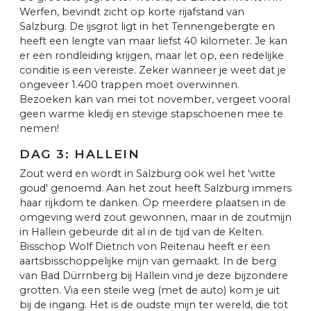
Werfen, bevindt zicht op korte rijafstand van
Salzburg. De ijsgrot ligt in het Tennengebergte en
heeft een lengte van maar liefst 40 kilometer. Je kan
er een rondleiding krijgen, maar let op, een redelijke
conditie is een vereiste. Zeker wanneer je weet dat je
ongeveer 1.400 trappen moet overwinnen.
Bezoeken kan van mei tot november, vergeet vooral
geen warme kledij en stevige stapschoenen mee te
nemen!
DAG 3: HALLEIN
Zout werd en wordt in Salzburg ook wel het 'witte
goud' genoemd. Aan het zout heeft Salzburg immers
haar rijkdom te danken. Op meerdere plaatsen in de
omgeving werd zout gewonnen, maar in de zoutmijn
in Hallein gebeurde dit al in de tijd van de Kelten.
Bisschop Wolf Dietrich von Reitenau heeft er een
aartsbisschoppelijke mijn van gemaakt. In de berg
van Bad Dürrnberg bij Hallein vind je deze bijzondere
grotten. Via een steile weg (met de auto) kom je uit
bij de ingang. Het is de oudste mijn ter wereld, die tot