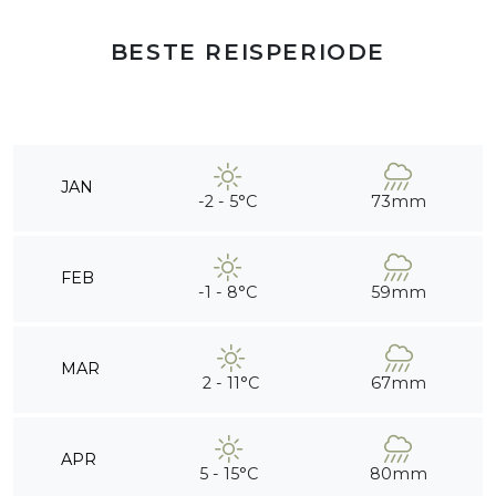
BESTE REISPERIODE
JAN
-2 - 5°C
73mm
FEB
-1 - 8°C
59mm
MAR
2 - 11°C
67mm
APR
5 - 15°C
80mm