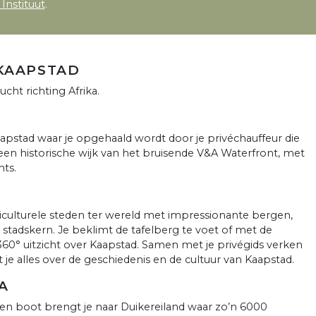
Instituut
.
 KAAPSTAD
cht richting Afrika.
apstad waar je opgehaald wordt door je privéchauffeur die
in een historische wijk van het bruisende V&A Waterfront, met
nts.
iculturele steden ter wereld met impressionante bergen,
stadskern. Je beklimt de tafelberg te voet of met de
 360° uitzicht over Kaapstad. Samen met je privégids verken
elt je alles over de geschiedenis en de cultuur van Kaapstad.
A
en boot brengt je naar Duikereiland waar zo’n 6000