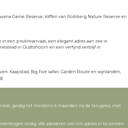
ndwana Game Reserve, kliffen van Robberg Nature Reserve en
e in een privéreservaat, een elegant adres aan zee in
estead in Oudtshoorn en een verfijnd verblijf in
even: Kaapstad, Big Five safari, Garden Route en wijnlanden,
g.
ereist, geldig tot minstens 6 maanden na de terugreis, met
 inentingen nodig. We adviseren wel om advies in te winnen