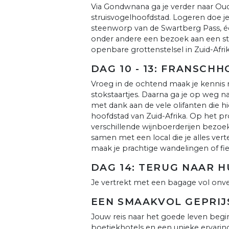
Via Gondwnana ga je verder naar Oudt
struisvogelhoofdstad. Logeren doe 
steenworp van de Swartberg Pass, éé
onder andere een bezoek aan een str
openbare grottenstelsel in Zuid-Afrik
DAG 10 - 13: FRANSCH
Vroeg in de ochtend maak je kennis 
stokstaartjes. Daarna ga je op weg n
met dank aan de vele olifanten die h
hoofdstad van Zuid-Afrika. Op het pr
verschillende wijnboerderijen bezoek
samen met een local die je alles ve
maak je prachtige wandelingen of fi
DAG 14: TERUG NAAR H
Je vertrekt met een bagage vol onve
EEN SMAAKVOL GEPRIJ
Jouw reis naar het goede leven begint
boetiekhotels en een unieke ervari