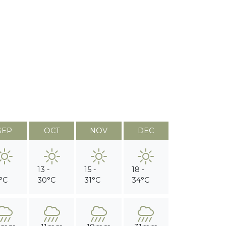
SEP
OCT
NOV
DEC
-
13 -
15 -
18 -
°C
30°C
31°C
34°C