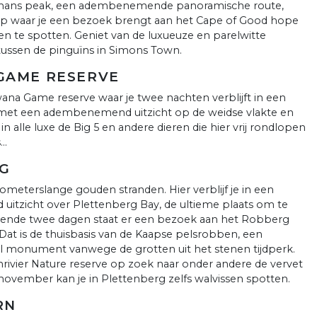
pmans peak, een adembenemende panoramische route,
op waar je een bezoek brengt aan het Cape of Good hope
en te spotten. Geniet van de luxueuze en parelwitte
ussen de pinguïns in Simons Town.
 GAME RESERVE
ana Game reserve waar je twee nachten verblijft in een
 met een adembenemend uitzicht op de weidse vlakte en
in alle luxe de Big 5 en andere dieren die hier vrij rondlopen
..
RG
ometerslange gouden stranden. Hier verblijf je in een
itzicht over Plettenberg Bay, de ultieme plaats om te
mende twee dagen staat er een bezoek aan het Robberg
t is de thuisbasis van de Kaapse pelsrobben, een
l monument vanwege de grotten uit het stenen tijdperk.
rivier Nature reserve op zoek naar onder andere de vervet
t november kan je in Plettenberg zelfs walvissen spotten.
RN