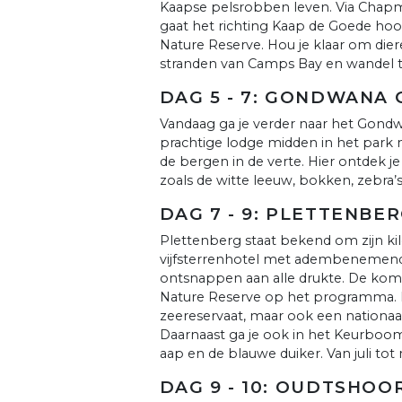
Kaapse pelsrobben leven. Via Cha
gaat het richting Kaap de Goede ho
Nature Reserve. Hou je klaar om dier
stranden van Camps Bay en wandel t
DAG 5 - 7: GONDWANA
Vandaag ga je verder naar het Gondw
prachtige lodge midden in het park
de bergen in de verte. Hier ontdek je 
zoals de witte leeuw, bokken, zebra’s.
DAG 7 - 9: PLETTENBE
Plettenberg staat bekend om zijn kil
vijfsterrenhotel met adembenemend u
ontsnappen aan alle drukte. De ko
Nature Reserve op het programma. Da
zeereservaat, maar ook een nationaa
Daarnaast ga je ook in het Keurboom
aap en de blauwe duiker. Van juli to
DAG 9 - 10: OUDTSHOO