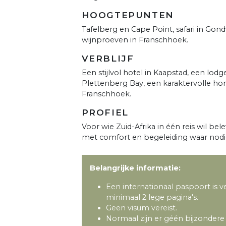
HOOGTEPUNTEN
Tafelberg en Cape Point, safari in Go
wijnproeven in Franschhoek.
VERBLIJF
Een stijlvol hotel in Kaapstad, een lodg
Plettenberg Bay, een karaktervolle hom
Franschhoek.
PROFIEL
Voor wie Zuid-Afrika in één reis wil bel
met comfort en begeleiding waar nodi
Belangrijke informatie:
Een internationaal paspoort is v
minimaal 2 lege pagina's.
Geen visum vereist.
Normaal zijn er géén bijzondere