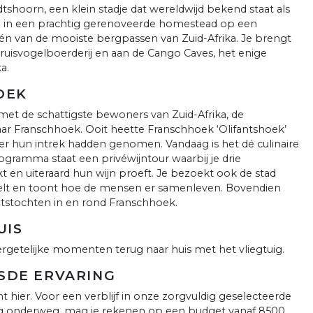
shoorn, een klein stadje dat wereldwijd bekend staat als
je in een prachtig gerenoveerde homestead op een
n van de mooiste bergpassen van Zuid-Afrika. Je brengt
uisvogelboerderij en aan de Cango Caves, het enige
a.
HOEK
met de schattigste bewoners van Zuid-Afrika, de
aar Franschhoek. Ooit heette Franschhoek ‘Olifantshoek’
ier hun intrek hadden genomen. Vandaag is het dé culinaire
ogramma staat een privéwijntour waarbij je drie
t en uiteraard hun wijn proeft. Je bezoekt ook de stad
rtelt en toont hoe de mensen er samenleven. Bovendien
etstochten in en rond Franschhoek.
UIS
rgetelijke momenten terug naar huis met het vliegtuig.
SDE ERVARING
 hier. Voor een verblijf in onze zorgvuldig geselecteerde
ng onderweg, mag je rekenen op een budget vanaf 8500