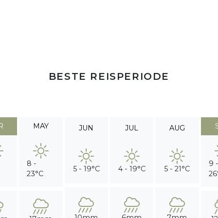
BESTE REISPERIODE
R
MAY
JUN
JUL
AUG
8 -
9 
5 - 19°C
4 - 19°C
5 - 21°C
23°C
26
10mm
6mm
7mm