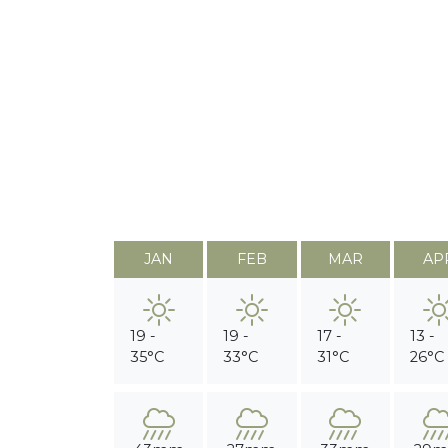
JAN
FEB
MAR
AP
19 -
19 -
17 -
13 -
35°C
33°C
31°C
26°C