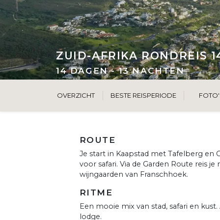
ZUID-AFRIKA RONDREIS 1
14 DAGEN - 13 NACHTEN
OVERZICHT
BESTE REISPERIODE
FOTO'
ROUTE
Je start in Kaapstad met Tafelberg en
voor safari. Via de Garden Route reis j
wijngaarden van Franschhoek.
RITME
Een mooie mix van stad, safari en kust.
lodge.