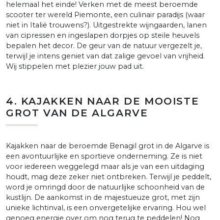
helemaal het einde! Verken met de meest beroemde
scooter ter wereld Piemonte, een culinair paradijs (waar
niet in Italië trouwens?).
Uitgestrekte wijngaarden, lanen
van cipressen en ingeslapen dorpjes op steile heuvels
bepalen het decor. De geur van de natuur vergezelt je,
terwijl je intens geniet van dat zalige gevoel van vrijheid.
Wij stippelen met plezier jouw pad uit.
4. KAJAKKEN NAAR DE MOOISTE
GROT VAN DE ALGARVE
ajakken naar de beroemde Benagil grot in de Algarve is
een avontuurlijke en sportieve onderneming. Ze is niet
voor iedereen weggelegd maar als je van een uitdaging
houdt, mag deze zeker niet ontbreken. Terwijl je peddelt,
word je omringd door de natuurlijke schoonheid van de
kustlijn. De aankomst in de majestueuze grot, met zijn
unieke lichtinval, is een onvergetelijke ervaring. Hou wel
genoeg energie over om nog terug te peddelen! Nog