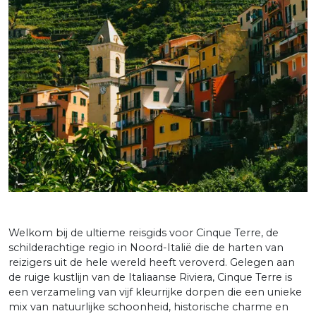
Welkom bij de ultieme reisgids voor Cinque Terre, de
schilderachtige regio in Noord-Italië die de harten van
reizigers uit de hele wereld heeft veroverd. Gelegen aan
de ruige kustlijn van de Italiaanse Riviera, Cinque Terre is
een verzameling van vijf kleurrijke dorpen die een unieke
mix van natuurlijke schoonheid, historische charme en