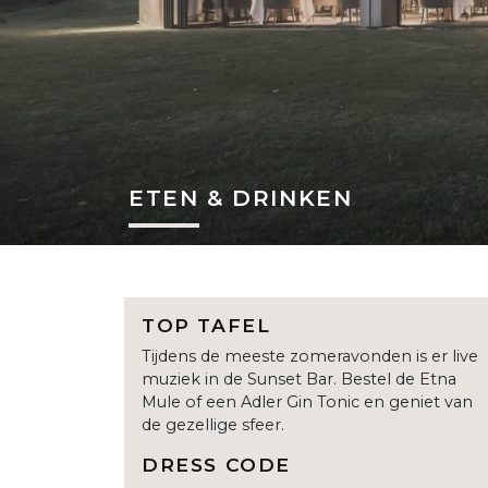
ETEN & DRINKEN
TOP TAFEL
Tijdens de meeste zomeravonden is er live
muziek in de Sunset Bar. Bestel de Etna
Mule of een Adler Gin Tonic en geniet van
de gezellige sfeer.
DRESS CODE