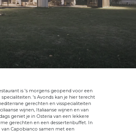
drestaurant is 's morgens geopend voor een
pecialiteiten. 's Avonds kan je hier terecht
editerrane gerechten en visspecialiteiten
ciliaanse wijnen, Italiaanse wijnen en van
dags geniet je in Osteria van een lekkere
rme gerechten en een dessertenbuffet. In
tlijn van Capobianco samen met een