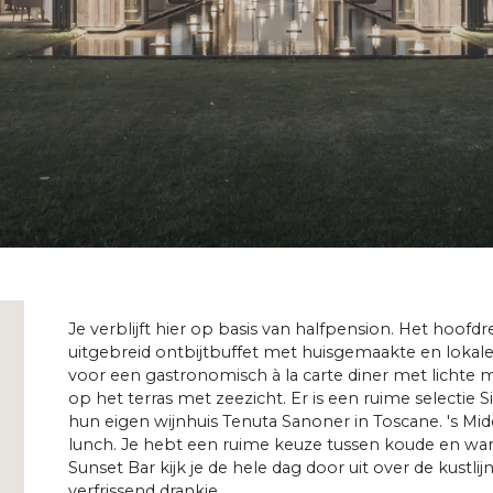
Je verblijft hier op basis van halfpension. Het hoof
uitgebreid ontbijtbuffet met huisgemaakte en lokale s
voor een gastronomisch à la carte diner met lichte m
op het terras met zeezicht. Er is een ruime selectie Si
hun eigen wijnhuis Tenuta Sanoner in Toscane. 's Mid
lunch. Je hebt een ruime keuze tussen koude en wa
Sunset Bar kijk je de hele dag door uit over de kus
verfrissend drankje.