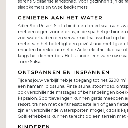
serene Siciliaanse landschap. Voor gezinnen zijn de fa
slaapkamers en twee badkamers.
GENIETEN AAN HET WATER
Adler Spa Resort Sicilia biedt een breed scala aan 
met een eigen zonneterras, in de spa heb je binne
zoetwaterbad en een verwarmd thalassobad op het 
meter van het hotel ligt een privéstrand met ligzetels
minuten bereikbaar met de Adler electric club car o
langs het dennenbos. Het strand is een ware oase va
Torre Salsa.
ONTSPANNEN EN INSPANNEN
Tijdens jouw verblijf heb je toegang tot het 3200 m
een hamam, biosauna, Finse sauna, stoombad, onts
ook verschillende massages of behandelingen boeken
kapsalon. Sportievelingen kunnen gratis meedoen aan
resort, trainen met de fitnesstoestellen of gaan fie
zijn er verschillende watersporten mogelijk zoals ka
Golfliefhebbers kunnen terecht op een terrein met 4
KINDEREN