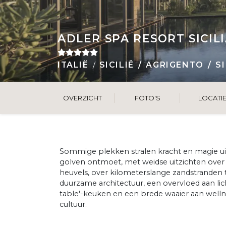
ADLER SPA RESORT SICIL
ITALIË
SICILIË
AGRIGENTO
S
OVERZICHT
FOTO'S
LOCATI
Sommige plekken stralen kracht en magie ui
golven ontmoet, met weidse uitzichten ove
heuvels, over kilometerslange zandstranden t
duurzame architectuur, een overvloed aan lic
table'-keuken en een brede waaier aan wellness
cultuur.