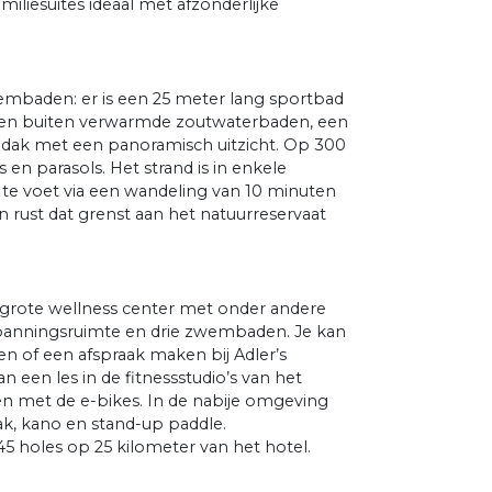
miliesuites ideaal met afzonderlijke
zwembaden: er is een 25 meter lang sportbad
n en buiten verwarmde zoutwaterbaden, een
dak met een panoramisch uitzicht. Op 300
 en parasols. Het strand is in enkele
f te voet via een wandeling van 10 minuten
n rust dat grenst aan het natuurreservaat
² grote wellness center met onder andere
panningsruimte en drie zwembaden. Je kan
 of een afspraak maken bij Adler’s
 een les in de fitnessstudio’s van het
tsen met de e-bikes. In de nabije omgeving
jak, kano en stand-up paddle.
5 holes op 25 kilometer van het hotel.