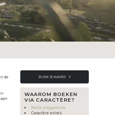
an de
BOEK JE KAMER
to-
WAAROM BOEKEN
 aan
VIA CARACTÈRE?
Beste prijsgarantie
Caractère extra's