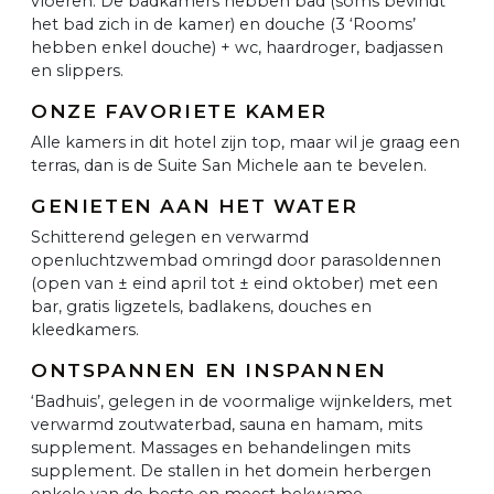
vloeren. De badkamers hebben bad (soms bevindt
het bad zich in de kamer) en douche (3 ‘Rooms’
hebben enkel douche) + wc, haardroger, badjassen
en slippers.
ONZE FAVORIETE KAMER
Alle kamers in dit hotel zijn top, maar wil je graag een
terras, dan is de Suite San Michele aan te bevelen.
GENIETEN AAN HET WATER
Schitterend gelegen en verwarmd
openluchtzwembad omringd door parasoldennen
(open van ± eind april tot ± eind oktober) met een
bar, gratis ligzetels, badlakens, douches en
kleedkamers.
ONTSPANNEN EN INSPANNEN
‘Badhuis’, gelegen in de voormalige wijnkelders, met
verwarmd zoutwaterbad, sauna en hamam, mits
supplement. Massages en behandelingen mits
supplement. De stallen in het domein herbergen
enkele van de beste en meest bekwame