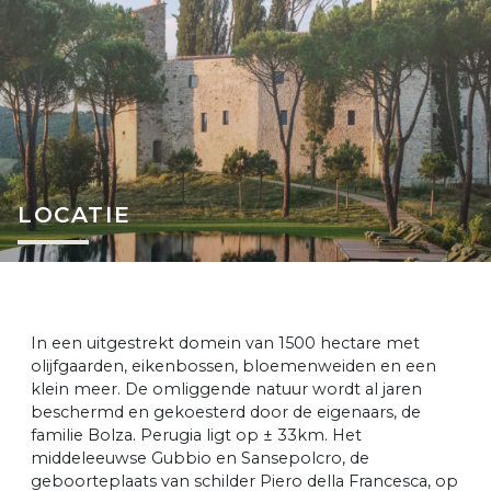
LOCATIE
In een uitgestrekt domein van 1500 hectare met
olijfgaarden, eikenbossen, bloemenweiden en een
klein meer. De omliggende natuur wordt al jaren
beschermd en gekoesterd door de eigenaars, de
familie Bolza. Perugia ligt op ± 33km. Het
middeleeuwse Gubbio en Sansepolcro, de
geboorteplaats van schilder Piero della Francesca, op