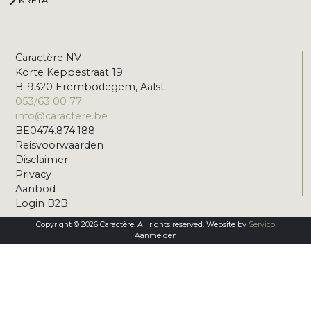
Caractère NV
Korte Keppestraat 19
B-9320 Erembodegem, Aalst
053/63 00 77
info@caractere.be
BE0474.874.188
Reisvoorwaarden
Disclaimer
Privacy
Aanbod
Login B2B
Copyright © 2026 Caractère. All rights reserved. Website by
Servico
Aanmelden