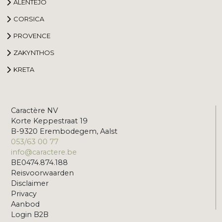
ALENTEJO
CORSICA
PROVENCE
ZAKYNTHOS
KRETA
Caractère NV
Korte Keppestraat 19
B-9320 Erembodegem, Aalst
053/63 00 77
info@caractere.be
BE0474.874.188
Reisvoorwaarden
Disclaimer
Privacy
Aanbod
Login B2B