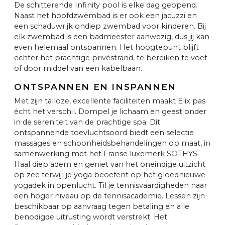
De schitterende Infinity pool is elke dag geopend.
Naast het hoofdzwembad is er ook een jacuzzi en
een schaduwrijk ondiep zwembad voor kinderen. Bij
elk zwembad is een badmeester aanwezig, dus jij kan
even helemaal ontspannen. Het hoogtepunt blijft
echter het prachtige privéstrand, te bereiken te voet
of door middel van een kabelbaan.
ONTSPANNEN EN INSPANNEN
Met zijn talloze, excellente faciliteiten maakt Elix pas
écht het verschil. Dompel je lichaam en geest onder
in de sereniteit van de prachtige spa. Dit
ontspannende toevluchtsoord biedt een selectie
massages en schoonheidsbehandelingen op maat, in
samenwerking met het Franse luxemerk SOTHYS.
Haal diep adem en geniet van het oneindige uitzicht
op zee terwijl je yoga beoefent op het gloednieuwe
yogadek in openlucht. Til je tennisvaardigheden naar
een hoger niveau op de tennisacademie. Lessen zijn
beschikbaar op aanvraag tegen betaling en alle
benodigde uitrusting wordt verstrekt. Het