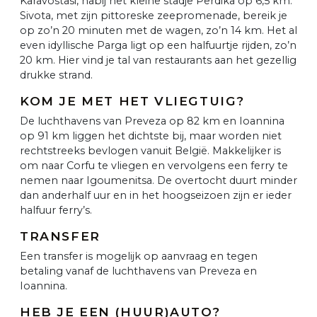
Karavostasi, nabij het kleine stadje Perdika op 6,5 km.
Sivota, met zijn pittoreske zeepromenade, bereik je
op zo’n 20 minuten met de wagen, zo’n 14 km. Het al
even idyllische Parga ligt op een halfuurtje rijden, zo’n
20 km. Hier vind je tal van restaurants aan het gezellig
drukke strand.
KOM JE MET HET VLIEGTUIG?
De luchthavens van Preveza op 82 km en Ioannina
op 91 km liggen het dichtste bij, maar worden niet
rechtstreeks bevlogen vanuit België. Makkelijker is
om naar Corfu te vliegen en vervolgens een ferry te
nemen naar Igoumenitsa. De overtocht duurt minder
dan anderhalf uur en in het hoogseizoen zijn er ieder
halfuur ferry’s.
TRANSFER
Een transfer is mogelijk op aanvraag en tegen
betaling vanaf de luchthavens van Preveza en
Ioannina.
HEB JE EEN (HUUR)AUTO?