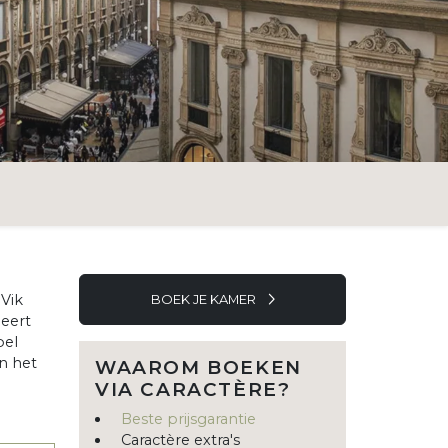
 Vik
BOEK JE KAMER
meert
pel
n het
WAAROM BOEKEN
VIA CARACTÈRE?
Beste prijsgarantie
Caractère extra's