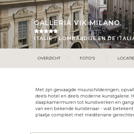
GALLERIA VIK MILANO
ITALIË
LOMBARDIJE EN DE ITAL
OVERZICHT
FOTO'S
LOCATI
Met zijn gewaagde muurschilderingen, opvall
deels hotel en deels moderne kunstgalerie. Het
slaapkamermuren tot kunstwerken en gangen 
van een bekende kunstenaar - wat betekent 
plaatje compleet met mediterrane gerechten 