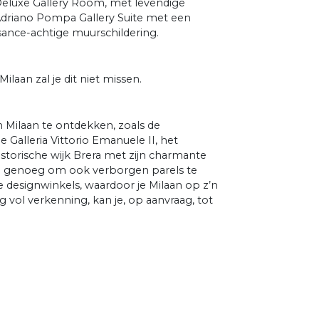
 Deluxe Gallery Room, met levendige
 Adriano Pompa Gallery Suite met een
ance-achtige muurschildering.
laan zal je dit niet missen.
 Milaan te ontdekken, zoals de
Galleria Vittorio Emanuele II, het
storische wijk Brera met zijn charmante
raal genoeg om ook verborgen parels te
 designwinkels, waardoor je Milaan op z’n
 vol verkenning, kan je, op aanvraag, tot