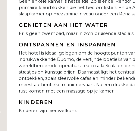
Geen enkele kamer is hetzelfde. Zo is er de 'Rendo'
primaire kleurblokken die het bed omlijsten. En de
slaapkamer op mezzanine-niveau onder een Renaiss
GENIETEN AAN HET WATER
Er is geen zwembad, maar in zo’n bruisende stad als Mi
ONTSPANNEN EN INSPANNEN
Het hotel is ideaal gelegen om de hoogtepunten van
indrukwekkende Duomo, de verfijnde boetieks van de 
wereldberoemde operahuis Teatro alla Scala en de hi
straatjes en kunstgalerijen. Daarnaast ligt het cent
ontdekken, zoals sfeervolle cafés en minder bekende
meest authentieke manier ervaart. Na een drukke dag
rust komen met een massage op je kamer.
KINDEREN
Kinderen zijn hier welkom.
n