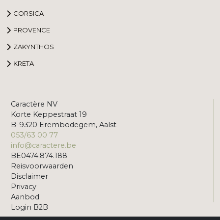
CORSICA
PROVENCE
ZAKYNTHOS
KRETA
Caractère NV
Korte Keppestraat 19
B-9320 Erembodegem, Aalst
053/63 00 77
info@caractere.be
BE0474.874.188
Reisvoorwaarden
Disclaimer
Privacy
Aanbod
Login B2B