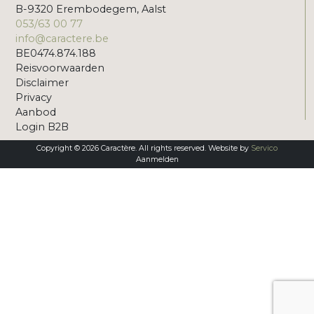
B-9320 Erembodegem, Aalst
053/63 00 77
info@caractere.be
BE0474.874.188
Reisvoorwaarden
Disclaimer
Privacy
Aanbod
Login B2B
Copyright © 2026 Caractère. All rights reserved. Website by
Servico
Aanmelden