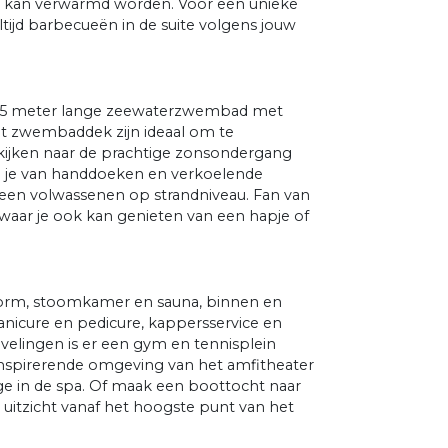
 kan verwarmd worden. Voor een unieke
tijd barbecueën in de suite volgens jouw
n 35 meter lange zeewaterzwembad met
et zwembaddek zijn ideaal om te
kijken naar de prachtige zonsondergang
en je van handdoeken en verkoelende
leen volwassenen op strandniveau. Fan van
 waar je ook kan genieten van een hapje of
vorm, stoomkamer en sauna, binnen en
nicure en pedicure, kappersservice en
velingen is er een gym en tennisplein
 inspirerende omgeving van het amfitheater
e in de spa. Of maak een boottocht naar
uitzicht vanaf het hoogste punt van het