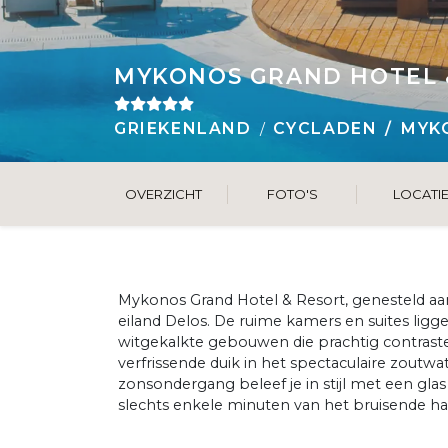
MYKONOS GRAND HOTEL 
GRIEKENLAND
CYCLADEN
MYK
OVERZICHT
FOTO'S
LOCATI
Mykonos Grand Hotel & Resort, genesteld aan 
eiland Delos. De ruime kamers en suites liggen
witgekalkte gebouwen die prachtig contrast
verfrissende duik in het spectaculaire zoutw
zonsondergang beleef je in stijl met een gla
slechts enkele minuten van het bruisende h