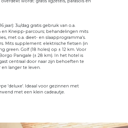
erdekt wordt: gratis ligzetels, parasols en
jaar): 3u/dag gratis gebruik van o.a.
n Kneipp-parcours; behandelingen mits
es, met o.a. dieet- en slaapprogramma’s.
rs. Mits supplement: elektrische fietsen (in
ng green. Golf (18 holes) op ± 12 km. Voor
rgo Panigale (± 28 km). In het hotel is
st centraal door naar zijn behoeften te
en langer te leven.
e 'deluxe'. Ideaal voor gezinnen met
erwend met een klein cadeautje.