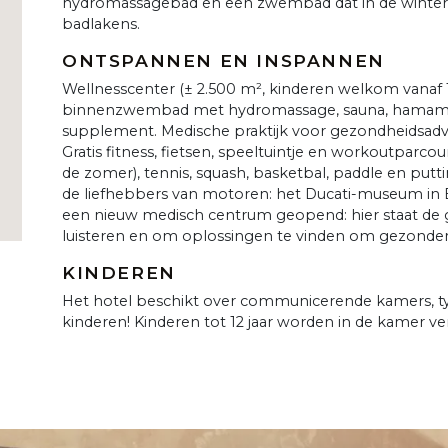
hydromassagebad en een zwembad dat in de winter ov
badlakens.
ONTSPANNEN EN INSPANNEN
Wellnesscenter (± 2.500 m², kinderen welkom vanaf 16 
binnenzwembad met hydromassage, sauna, hamam e
supplement. Medische praktijk voor gezondheidsadvi
Gratis fitness, fietsen, speeltuintje en workoutparcou
n
de zomer), tennis, squash, basketbal, paddle en putti
de liefhebbers van motoren: het Ducati-museum in Bo
een nieuw medisch centrum geopend: hier staat de ga
luisteren en om oplossingen te vinden om gezonder 
KINDEREN
Het hotel beschikt over communicerende kamers, typ
kinderen! Kinderen tot 12 jaar worden in de kamer v