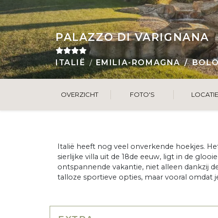
PALAZZO DI VARIGNANA
ITALIË
EMILIA-ROMAGNA
BOL
OVERZICHT
FOTO'S
LOCATI
Italië heeft nog veel onverkende hoekjes. Het
sierlijke villa uit de 18de eeuw, ligt in de g
ontspannende vakantie, niet alleen dankzij 
talloze sportieve opties, maar vooral omdat j