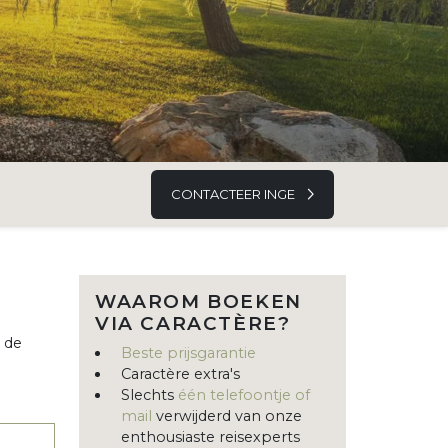
CONTACTEER INGE
WAAROM BOEKEN
VIA CARACTÈRE?
 de
Beste prijsgarantie
Caractère extra's
Slechts
één telefoontje of
mail
verwijderd van onze
enthousiaste reisexperts