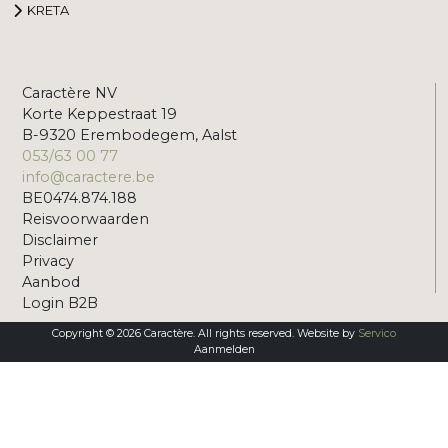
KRETA
Caractère NV
Korte Keppestraat 19
B-9320 Erembodegem, Aalst
053/63 00 77
info@caractere.be
BE0474.874.188
Reisvoorwaarden
Disclaimer
Privacy
Aanbod
Login B2B
Copyright © 2026 Caractère. All rights reserved. Website by
Servico
Aanmelden