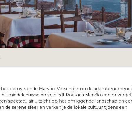
O
E
in het betoverende Marvão. Verscholen in de adembenemend
dit middeleeuwse dorp, biedt Pousada Marvão een onvergete
 een spectaculair uitzicht op het omliggende landschap en ee
an de serene sfeer en verken je de lokale cultuur tijdens een