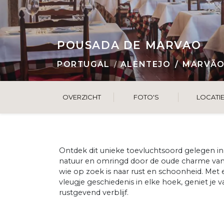
POUSADA DE MARVAO
PORTUGAL
ALENTEJO
MARVÃ
OVERZICHT
FOTO'S
LOCATI
Ontdek dit unieke toevluchtsoord gelegen 
natuur en omringd door de oude charme van 
wie op zoek is naar rust en schoonheid. Met
vleugje geschiedenis in elke hoek, geniet je v
rustgevend verblijf.