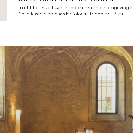
In eht hotel zelf kan je snookeren. In de omgeving kan
Chão kasteel en paardenfokkerij liggen op 12 km.