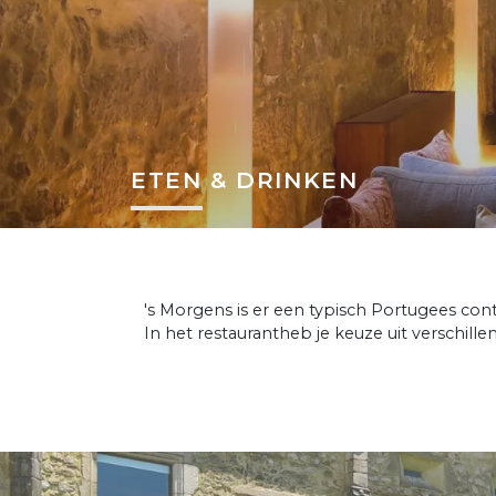
ETEN & DRINKEN
's Morgens is er een typisch Portugees con
In het restaurantheb je keuze uit verschill