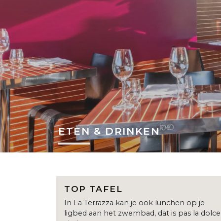
ETEN & DRINKEN
TOP TAFEL
In La Terrazza kan je ook lunchen op je
ligbed aan het zwembad, dat is pas la dolce