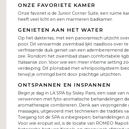
ONZE FAVORIETE KAMER
Onze favoriet is de Junior Corner Suite, een ruime 
heeft veel licht en een marmeren badkamer.
GENIETEN AAN HET WATER
Op het dakterras, met een panoramisch uitzicht over d
pool. Dit verwarmde zwembad lijkt naadloos over te 
verfrissende duik geniet van een adembenemend dec
zee. Rondom het zwembad staan comfortabele ligb
Italiaanse zon. Voor wie een meer intieme setting zo
verdieping. Dit plonsbad met whirlpoolsysteem biedt
terwijl je omringd bent door prachtige uitzichten.
ONTSPANNEN EN INSPANNEN
Begin je dag in LA SPA by Sisley Paris, een oase van 
verwennen met fyto-aromatische behandelingen die
aromatherapie combineren. Denk aan verjongende
massages, uitgevoerd met technieken die tradities v
Toegang tot de SPA is inbegrepen; behandelingen zi
Voor wie eropuit wil, is de locatie van ROMEO Napol