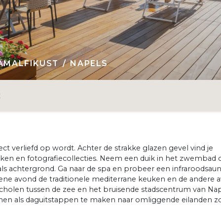
 AMALFIKUST
NAPELS
E
t verliefd op wordt. Achter de strakke glazen gevel vind je
ken en fotografiecollecties. Neem een duik in het zwembad 
 als achtergrond. Ga naar de spa en probeer een infraroodsaun
ne avond de traditionele mediterrane keuken en de andere 
rscholen tussen de zee en het bruisende stadscentrum van Nap
nnen als daguitstappen te maken naar omliggende eilanden z