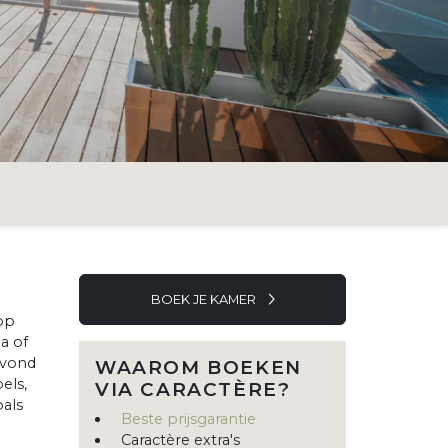
BOEK JE KAMER
op
a of
avond
WAAROM BOEKEN
els,
VIA CARACTÈRE?
oals
Beste prijsgarantie
Caractère extra's