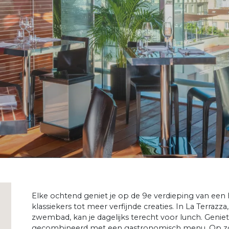
Elke ochtend geniet je op de 9e verdieping van een hee
klassiekers tot meer verfijnde creaties. In La Terrazz
zwembad, kan je dagelijks terecht voor lunch. Geni
gecombineerd met een gastronomisch menu. Op zon