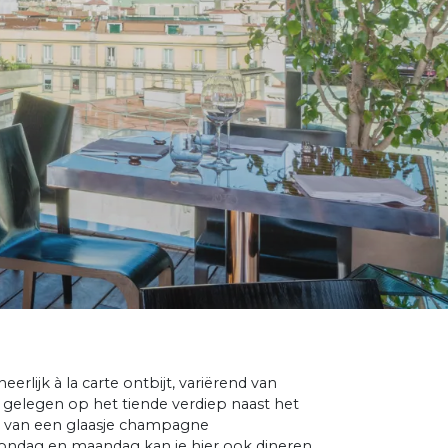
rlijk à la carte ontbijt, variërend van
a, gelegen op het tiende verdiep naast het
et van een glaasje champagne
dag en maandag kan je hier ook dineren.