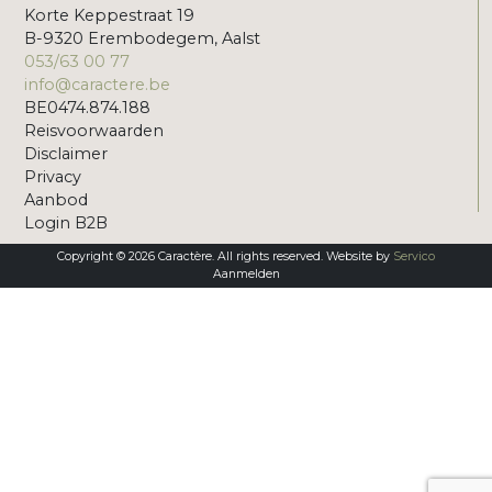
Korte Keppestraat 19
B-9320 Erembodegem, Aalst
053/63 00 77
info@caractere.be
BE0474.874.188
Reisvoorwaarden
Disclaimer
Privacy
Aanbod
Login B2B
Copyright © 2026 Caractère. All rights reserved. Website by
Servico
Aanmelden