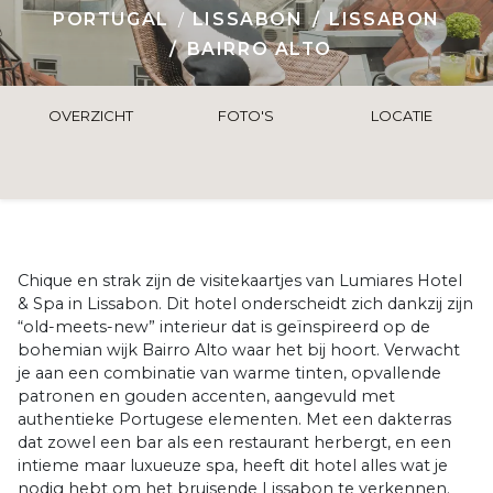
PORTUGAL
LISSABON
LISSABON
BAIRRO ALTO
OVERZICHT
FOTO'S
LOCATIE
Chique en strak zijn de visitekaartjes van Lumiares Hotel
& Spa in Lissabon. Dit hotel onderscheidt zich dankzij zijn
“old-meets-new” interieur dat is geïnspireerd op de
bohemian wijk Bairro Alto waar het bij hoort. Verwacht
je aan een combinatie van warme tinten, opvallende
patronen en gouden accenten, aangevuld met
authentieke Portugese elementen. Met een dakterras
dat zowel een bar als een restaurant herbergt, en een
intieme maar luxueuze spa, heeft dit hotel alles wat je
nodig hebt om het bruisende Lissabon te verkennen.