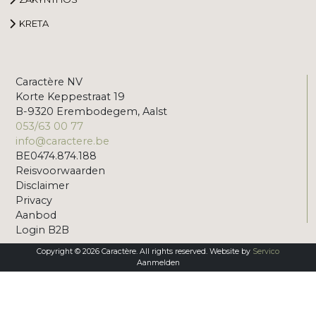
KRETA
Caractère NV
Korte Keppestraat 19
B-9320 Erembodegem, Aalst
053/63 00 77
info@caractere.be
BE0474.874.188
Reisvoorwaarden
Disclaimer
Privacy
Aanbod
Login B2B
Copyright © 2026 Caractère. All rights reserved. Website by
Servico
Aanmelden