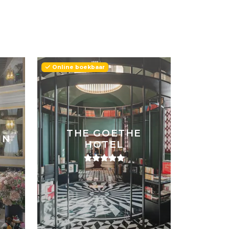
Online boekbaar
THE GOETHE
IN
HOTEL