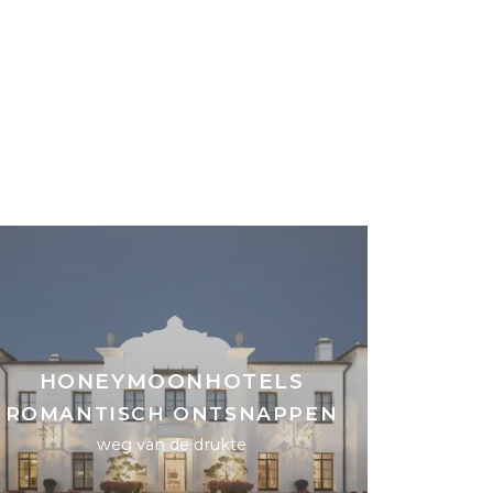
HONEYMOONHOTELS
ROMANTISCH ONTSNAPPEN
weg van de drukte