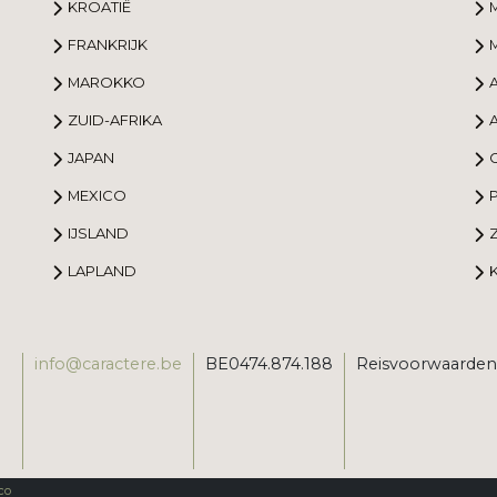
KROATIË
FRANKRIJK
MAROKKO
ZUID-AFRIKA
JAPAN
MEXICO
IJSLAND
LAPLAND
info@caractere.be
BE0474.874.188
Reisvoorwaarden
co