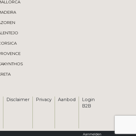
MALLORCA
MADEIRA
AZOREN
ALENTEJO
CORSICA
PROVENCE
ZAKYNTHOS
KRETA
Disclaimer
Privacy
Aanbod
Login
B2B
Aanmelden