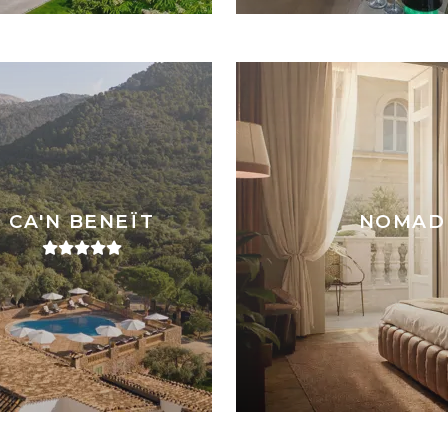
CA'N BENEÏT
NOMAD