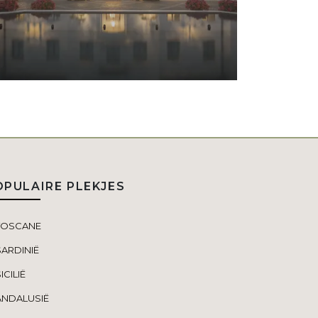
OPULAIRE PLEKJES
TOSCANE
SARDINIË
ICILIË
ANDALUSIË