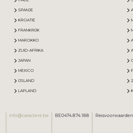
SPANJE
KROATIË
FRANKRIJK
MAROKKO
ZUID-AFRIKA
JAPAN
MEXICO
IJSLAND
LAPLAND
info@caractere.be
BE0474.874.188
Reisvoorwaarden