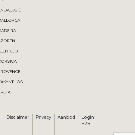
ANDALUSIË
MALLORCA
MADEIRA
AZOREN
ALENTEJO
CORSICA
PROVENCE
ZAKYNTHOS
KRETA
Disclaimer
Privacy
Aanbod
Login
B2B