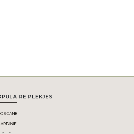
OPULAIRE PLEKJES
TOSCANE
SARDINIË
ICILIË