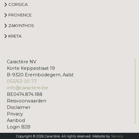
CORSICA
PROVENCE
ZAKYNTHOS
KRETA
Caractère NV
Korte Keppestraat 19
B-9320 Erembodegem, Aalst
053/63 00 77
info@caractere.be
BE0474.874.188
Reisvoorwaarden
Disclaimer
Privacy
Aanbod
Login B2B
Copyright © 2026 Caractère. All rights reserved. Website by
Servico