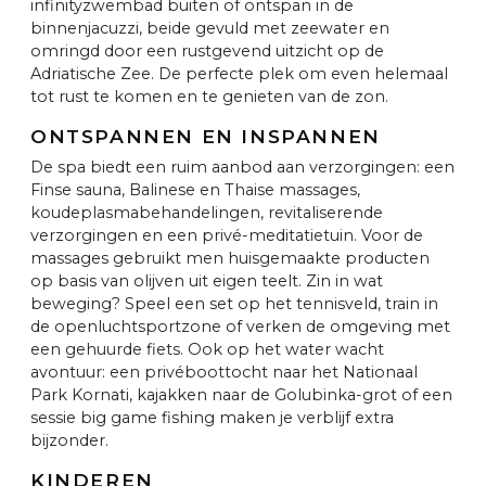
infinityzwembad buiten of ontspan in de
binnenjacuzzi, beide gevuld met zeewater en
omringd door een rustgevend uitzicht op de
Adriatische Zee. De perfecte plek om even helemaal
tot rust te komen en te genieten van de zon.
ONTSPANNEN EN INSPANNEN
De spa biedt een ruim aanbod aan verzorgingen: een
Finse sauna, Balinese en Thaise massages,
koudeplasmabehandelingen, revitaliserende
verzorgingen en een privé-meditatietuin. Voor de
massages gebruikt men huisgemaakte producten
op basis van olijven uit eigen teelt. Zin in wat
beweging? Speel een set op het tennisveld, train in
de openluchtsportzone of verken de omgeving met
een gehuurde fiets. Ook op het water wacht
avontuur: een privéboottocht naar het Nationaal
Park Kornati, kajakken naar de Golubinka-grot of een
sessie big game fishing maken je verblijf extra
bijzonder.
KINDEREN