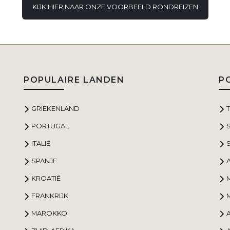
KIJK HIER NAAR ONZE VOORBEELD RONDREIZEN
POPULAIRE LANDEN
P
GRIEKENLAND
PORTUGAL
ITALIË
S
SPANJE
KROATIË
FRANKRIJK
MAROKKO