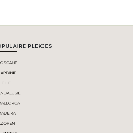
OPULAIRE PLEKJES
TOSCANE
SARDINIË
ICILIË
ANDALUSIË
MALLORCA
MADEIRA
AZOREN