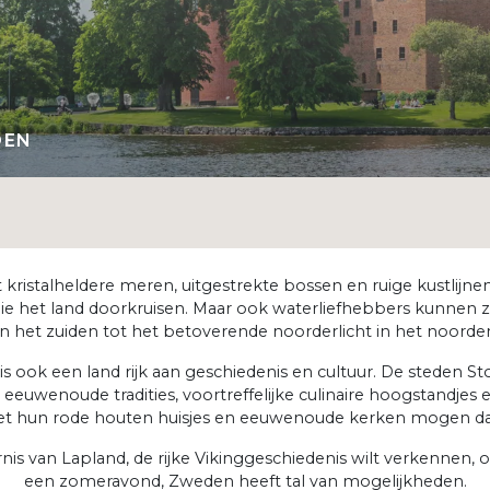
DEN
 kristalheldere meren, uitgestrekte bossen en ruige kustlijne
e het land doorkruisen. Maar ook waterliefhebbers kunnen zei
in het zuiden tot het betoverende noorderlicht in het noorden
t is ook een land rijk aan geschiedenis en cultuur. De sted
euwenoude tradities, voortreffelijke culinaire hoogstandjes
t hun rode houten huisjes en eeuwenoude kerken mogen da
rnis van Lapland, de rijke Vikinggeschiedenis wilt verkennen,
een zomeravond, Zweden heeft tal van mogelijkheden.