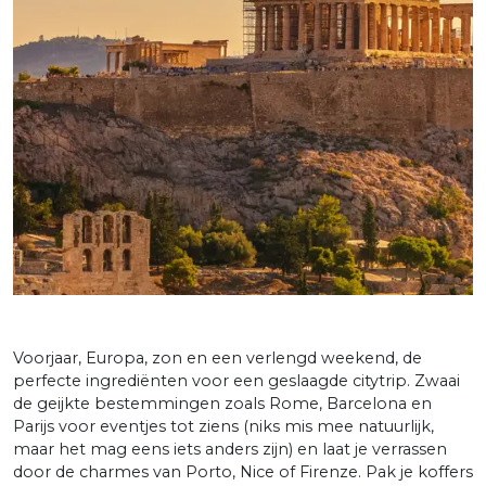
Voorjaar, Europa, zon en een verlengd weekend, de
perfecte ingrediënten voor een geslaagde citytrip. Zwaai
de geijkte bestemmingen zoals Rome, Barcelona en
Parijs voor eventjes tot ziens (niks mis mee natuurlijk,
maar het mag eens iets anders zijn) en laat je verrassen
door de charmes van Porto, Nice of Firenze. Pak je koffers