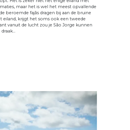
oopt. Het is zeker niet het enige eiland met
ormaties, maar het is wel het meest opvallende
de beroemde fajãs dragen bij aan de bruine
et eiland, krijgt het soms ook een tweede
ant vanuit de lucht zou je São Jorge kunnen
 draak…