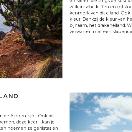
en kliffen die langs de kust l
vulkanische kliffen en rotsf
kenmerk van dit eiland. Ook 
kleur. Dankzij de kleur van h
bijnaam, het drakeneiland. W
verwarren met een slapende
ILAND
 de Azoren zijn... Ook dit
oemen, deze keer – kan je
uiken noemen ze genistas en