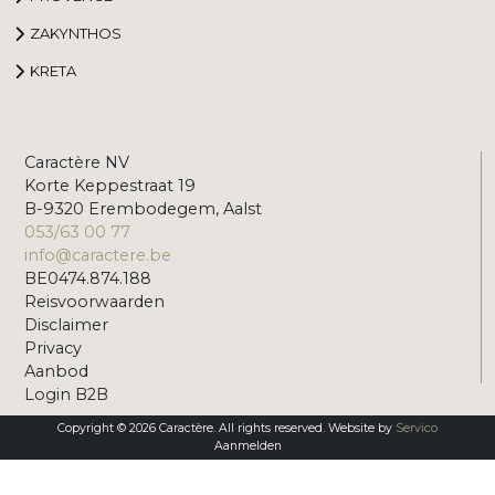
ZAKYNTHOS
KRETA
Caractère NV
Korte Keppestraat 19
B-9320 Erembodegem, Aalst
053/63 00 77
info@caractere.be
BE0474.874.188
Reisvoorwaarden
Disclaimer
Privacy
Aanbod
Login B2B
Copyright © 2026 Caractère. All rights reserved. Website by
Servico
Aanmelden