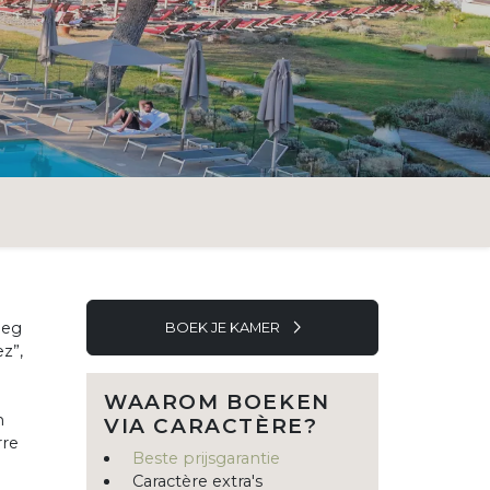
eeg
BOEK JE KAMER
z”,
WAAROM BOEKEN
n
VIA CARACTÈRE?
rre
Beste prijsgarantie
Caractère extra's