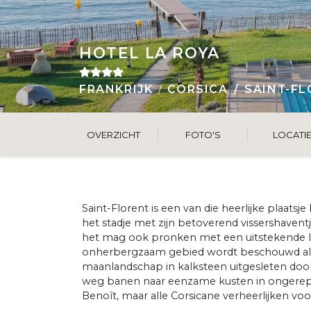
HOTEL LA ROYA
FRANKRIJK
CORSICA
SAINT-F
OVERZICHT
FOTO'S
LOCATI
Saint-Florent is een van die heerlijke plaatsj
het stadje met zijn betoverend vissershaventj
het mag ook pronken met een uitstekende ligg
onherbergzaam gebied wordt beschouwd als 
maanlandschap in kalksteen uitgesleten door 
weg banen naar eenzame kusten in ongerepte 
Benoît, maar alle Corsicane verheerlijken vo