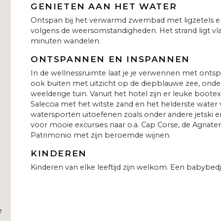
GENIETEN AAN HET WATER
Ontspan bij het verwarmd zwembad met ligzetels en
volgens de weersomstandigheden. Het strand ligt vlak
minuten wandelen.
ONTSPANNEN EN INSPANNEN
In de wellnessruimte laat je je verwennen met ont
ook buiten met uitzicht op de diepblauwe zee, onder
weelderige tuin. Vanuit het hotel zijn er leuke boote
Saleccia met het witste zand en het helderste water v
watersporten uitoefenen zoals onder andere jetski en z
voor mooie excursies naar o.a. Cap Corse, de Agriate
Patrimonio met zijn beroemde wijnen.
KINDEREN
Kinderen van elke leeftijd zijn welkom. Een babybedj
e