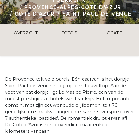
FRANKRIJK
PROVENCE-ALPES-CÔTE D'AZUR
CÔTE D'AZUR
SAINT-PAUL-DE-VENCE
OVERZICHT
FOTO'S
LOCATIE
De Provence telt vele parels. Eén daarvan is het dorpje
Saint-Paul-de-Vence, hoog op een heuveltop. Aan de
voet van dat dorpje ligt Le Mas de Pierre, een van de
meest prestigieuze hotels van Frankrijk. Het imposante
domein, met zijn eeuwenoude olijfbomen, telt 76
gerieflijke en smaakvol ingerichte kamers, verspreid over
7 authentieke ‘bastides’. De romantiek druipt ervan af!
De Côte d’Azur is hier bovendien maar enkele
kilometers vandaan.