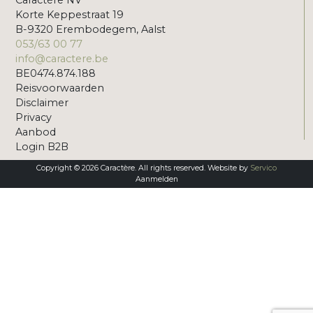
Caractère NV
Korte Keppestraat 19
B-9320 Erembodegem, Aalst
053/63 00 77
info@caractere.be
BE0474.874.188
Reisvoorwaarden
Disclaimer
Privacy
Aanbod
Login B2B
Copyright © 2026 Caractère. All rights reserved. Website by
Servico
Aanmelden