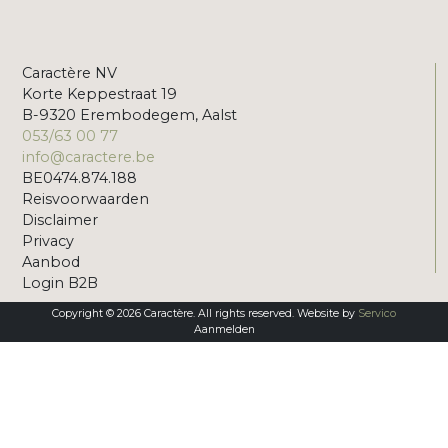
Caractère NV
Korte Keppestraat 19
B-9320 Erembodegem, Aalst
053/63 00 77
info@caractere.be
BE0474.874.188
Reisvoorwaarden
Disclaimer
Privacy
Aanbod
Login B2B
Copyright © 2026 Caractère. All rights reserved. Website by
Servico
Aanmelden