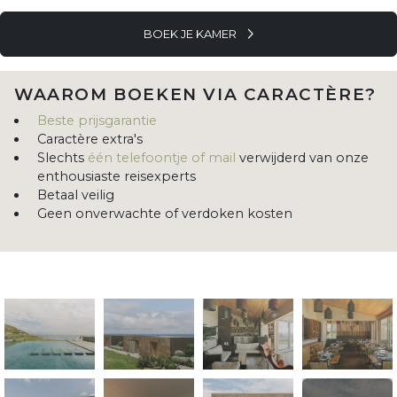
BOEK JE KAMER
WAAROM BOEKEN VIA CARACTÈRE?
Beste prijsgarantie
Caractère extra's
Slechts
één telefoontje of mail
verwijderd van onze
enthousiaste reisexperts
Betaal veilig
Geen onverwachte of verdoken kosten