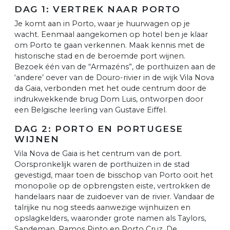
DAG 1: VERTREK NAAR PORTO
Je komt aan in Porto, waar je huurwagen op je
wacht. Eenmaal aangekomen op hotel ben je klaar
om Porto te gaan verkennen. Maak kennis met de
historische stad en de beroemde port wijnen.
Bezoek één van de “Armazéns”, de porthuizen aan de
‘andere’ oever van de Douro-rivier in de wijk Vila Nova
da Gaia, verbonden met het oude centrum door de
indrukwekkende brug Dom Luis, ontworpen door
een Belgische leerling van Gustave Eiffel.
DAG 2: PORTO EN PORTUGESE
WIJNEN
Vila Nova de Gaia is het centrum van de port.
Oorspronkelijk waren de porthuizen in de stad
gevestigd, maar toen de bisschop van Porto ooit het
monopolie op de opbrengsten eiste, vertrokken de
handelaars naar de zuidoever van de rivier. Vandaar de
talrijke nu nog steeds aanwezige wijnhuizen en
opslagkelders, waaronder grote namen als Taylors,
Sandeman, Ramos Pinto en Porto Cruz. De