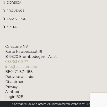
CORSICA
PROVENCE
ZAKYNTHOS
KRETA
Caractère NV
Korte Keppestraat 19
B-9320 Erembodegem, Aalst
053/63 00 77
info@caractere.be
BE0474.874.188
Reisvoorwaarden
Disclaimer
Privacy
Aanbod
Login B2B
Copyright © 2026 Caractère. All rights reserved. Website by
Servico