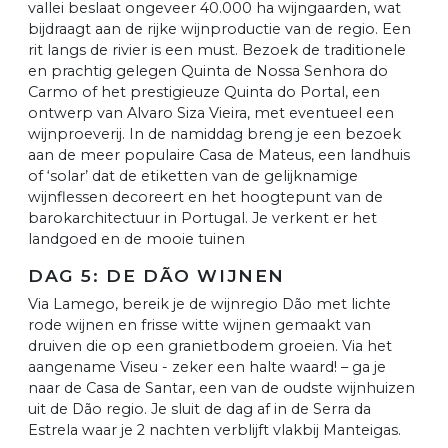
vallei beslaat ongeveer 40.000 ha wijngaarden, wat
bijdraagt aan de rijke wijnproductie van de regio. Een
rit langs de rivier is een must. Bezoek de traditionele
en prachtig gelegen Quinta de Nossa Senhora do
Carmo of het prestigieuze Quinta do Portal, een
ontwerp van Alvaro Siza Vieira, met eventueel een
wijnproeverij. In de namiddag breng je een bezoek
aan de meer populaire Casa de Mateus, een landhuis
of ‘solar’ dat de etiketten van de gelijknamige
wijnflessen decoreert en het hoogtepunt van de
barokarchitectuur in Portugal. Je verkent er het
landgoed en de mooie tuinen
DAG 5: DE DÃO WIJNEN
Via Lamego, bereik je de wijnregio Dão met lichte
rode wijnen en frisse witte wijnen gemaakt van
druiven die op een granietbodem groeien. Via het
aangename Viseu - zeker een halte waard! – ga je
naar de Casa de Santar, een van de oudste wijnhuizen
uit de Dão regio. Je sluit de dag af in de Serra da
Estrela waar je 2 nachten verblijft vlakbij Manteigas.