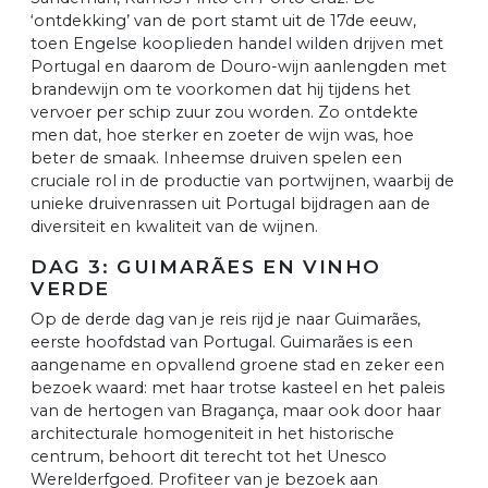
‘ontdekking’ van de port stamt uit de 17de eeuw,
toen Engelse kooplieden handel wilden drijven met
Portugal en daarom de Douro-wijn aanlengden met
brandewijn om te voorkomen dat hij tijdens het
vervoer per schip zuur zou worden. Zo ontdekte
men dat, hoe sterker en zoeter de wijn was, hoe
beter de smaak. Inheemse druiven spelen een
cruciale rol in de productie van portwijnen, waarbij de
unieke druivenrassen uit Portugal bijdragen aan de
diversiteit en kwaliteit van de wijnen.
DAG 3: GUIMARÃES EN VINHO
VERDE
Op de derde dag van je reis rijd je naar Guimarães,
eerste hoofdstad van Portugal. Guimarães is een
aangename en opvallend groene stad en zeker een
bezoek waard: met haar trotse kasteel en het paleis
van de hertogen van Bragança, maar ook door haar
architecturale homogeniteit in het historische
centrum, behoort dit terecht tot het Unesco
Werelderfgoed. Profiteer van je bezoek aan