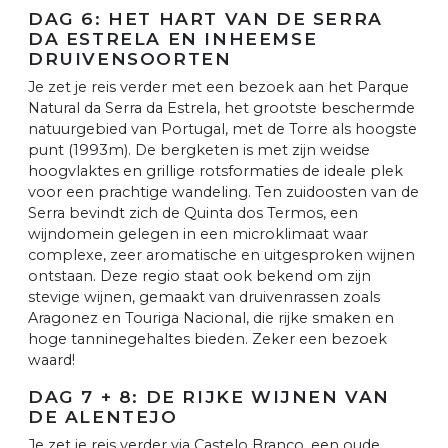
DAG 6: HET HART VAN DE SERRA
DA ESTRELA EN INHEEMSE
DRUIVENSOORTEN
Je zet je reis verder met een bezoek aan het Parque
Natural da Serra da Estrela, het grootste beschermde
natuurgebied van Portugal, met de Torre als hoogste
punt (1993m). De bergketen is met zijn weidse
hoogvlaktes en grillige rotsformaties de ideale plek
voor een prachtige wandeling. Ten zuidoosten van de
Serra bevindt zich de Quinta dos Termos, een
wijndomein gelegen in een microklimaat waar
complexe, zeer aromatische en uitgesproken wijnen
ontstaan. Deze regio staat ook bekend om zijn
stevige wijnen, gemaakt van druivenrassen zoals
Aragonez en Touriga Nacional, die rijke smaken en
hoge tanninegehaltes bieden. Zeker een bezoek
waard!
DAG 7 + 8: DE RIJKE WIJNEN VAN
DE ALENTEJO
Je zet je reis verder via Castelo Branco, een oude