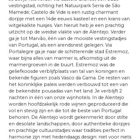
vestingstad, richting het Natuurpark Serra de São
Mamede; Castelo de Vide is een rustig charmant
dorpje met een 14de eeuws kasteel en een krans van
witgekalkte huisjes. Van hieruit heb je een prachtig
uitzicht op de weidse vlakte van de Alentejo. Verder
ga je tot Marvão, één van de mooiste vestingstadjes
van Portugal, als een arendsnest gelegen. Via
Portalegre ga je naar de schitterende stad Estremoz,
waar bijna alles van marmer is, afkomstig uit de
marmergroeven in de buurt. Estremoz was de
geliefkoosde verblijfplaats van tal van koningen en
bekende figuren zoals Vasco da Gama. De resten van
het koninklijke paleis werden verbouwd tot een van
de bekendste pousadas van het land. Je verblijft 2
nachten in één van onze wijnhotels. In de Alentejo
worden hoofdzakelijk rode wijnen geproduceerd die
vol en stevig zijn en die tot de beste van Portugal
behoren. De Alentejo wordt gekenmerkt door stilte
en desolate landschappen, door authentieke dorpjes
en prachtige cultuurstadjes waar tradities perfect in
harmonie zijn met hedendaags design: niet voor niets