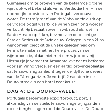
Guimarães om te proeven van de befaamde groene
wijn, ook wel bekend als Vinho Verde, die hier – in de
noordelijke provincie van Portugal – verbouwd
wordt. De term ‘groen’ van de Vinho Verde duidt op
de vroege oogst waarbij de wijnen zeer jong worden
verkocht. Hij bestaat zowel in wit, rood als rosé. In
Santo Amaro op 4 km, bevindt zich de prachtige
Casa de Sezim uit de 14de eeuw. Gelegen in een 21 ha
wijndomein biedt dit de unieke gelegenheid om
kennis te maken met het hele proces van de
wijnproductie, al dan niet met een wijnproeverij.
Hierna rijd je verder tot Amarante, eveneens befaamd
voor zijn Vinho Verde, en een aardig provincieplaatsje
dat terrasvormig aanleunt tegen de idyllische oevers
van de Tâmega-rivier. Je verblijft 2 nachten in de
Douro-streek in een hotel naar keuze.
DAG 4: DE DOURO-VALLEI
Portugals beroemdste exportproduct, port, is
afkomstig van de steile, terrasvormige wijngaarden
op de berghellingen rond de Douro-vallei. De Douro-