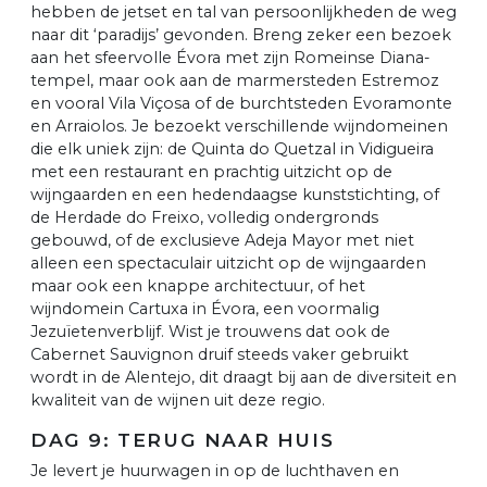
hebben de jetset en tal van persoonlijkheden de weg
naar dit ‘paradijs’ gevonden. Breng zeker een bezoek
aan het sfeervolle Évora met zijn Romeinse Diana-
tempel, maar ook aan de marmersteden Estremoz
en vooral Vila Viçosa of de burchtsteden Evoramonte
en Arraiolos. Je bezoekt verschillende wijndomeinen
die elk uniek zijn: de Quinta do Quetzal in Vidigueira
met een restaurant en prachtig uitzicht op de
wijngaarden en een hedendaagse kunststichting, of
de Herdade do Freixo, volledig ondergronds
gebouwd, of de exclusieve Adeja Mayor met niet
alleen een spectaculair uitzicht op de wijngaarden
maar ook een knappe architectuur, of het
wijndomein Cartuxa in Évora, een voormalig
Jezuïetenverblijf. Wist je trouwens dat ook de
Cabernet Sauvignon druif steeds vaker gebruikt
wordt in de Alentejo, dit draagt bij aan de diversiteit en
kwaliteit van de wijnen uit deze regio.
DAG 9: TERUG NAAR HUIS
Je levert je huurwagen in op de luchthaven en