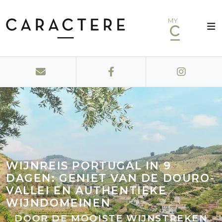
MY
WIJNREIS PORTUGAL IN 9
DAGEN: GENIET VAN DE DOURO-
VALLEI EN AUTHENTIEKE
WIJNDOMEINEN
DOOR DE MOOISTE WIJNSTREKEN