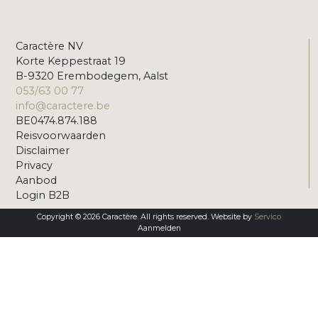
Caractère NV
Korte Keppestraat 19
B-9320 Erembodegem, Aalst
053/63 00 77
info@caractere.be
BE0474.874.188
Reisvoorwaarden
Disclaimer
Privacy
Aanbod
Login B2B
Copyright © 2026 Caractère. All rights reserved. Website by
Servico
Aanmelden