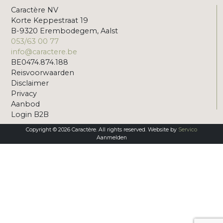
Caractère NV
Korte Keppestraat 19
B-9320 Erembodegem, Aalst
053/63 00 77
info@caractere.be
BE0474.874.188
Reisvoorwaarden
Disclaimer
Privacy
Aanbod
Login B2B
Copyright © 2026 Caractère. All rights reserved. Website by
Servico
Aanmelden