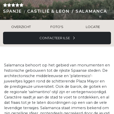
SPANJE
CASTILIË & LEON
SALAMANCA
OVERZICHT
FOTO'S
LOCATIE
CONTACTEER ILSE
Salamanca behoort op het gebied van monumenten en
historische gebouwen tot de rijkste Spaanse steden. De
architectonische middeleeuwse en 'plateresco'-
juweeltjes liggen rond de schitterende Plaza Mayor en
de prestigieuze universiteit. Ook de barok, de gotiek en
de regionale ‘salmantino'-stijl zijn er vertegenwoordigd.
Caractère raadt je aan de stad te voet te ontdekken, en al
dat fraais tot je te laten doordringen op een van de vele
levendige terrasjes. Salamanca staat immers bekend om
zijn gezellige sfeer, grotendeels gecreëerd door de jeugd