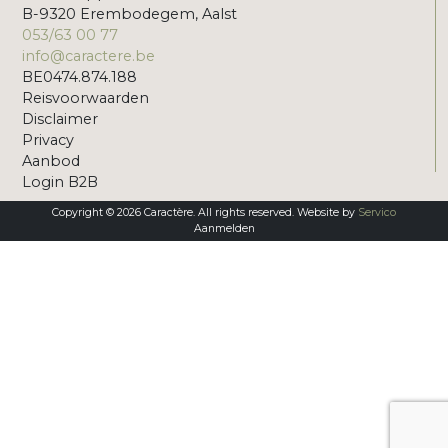
B-9320 Erembodegem, Aalst
053/63 00 77
info@caractere.be
BE0474.874.188
Reisvoorwaarden
Disclaimer
Privacy
Aanbod
Login B2B
Copyright © 2026 Caractère. All rights reserved. Website by
Servico
Aanmelden