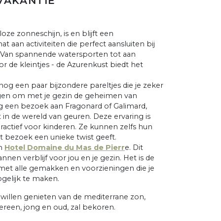
VAKANTIE
loze zonneschijn, is en blijft een
aan activiteiten die perfect aansluiten bij
 Van spannende watersporten tot aan
r de kleintjes - de Azurenkust biedt het
 nog een paar bijzondere pareltjes die je zeker
gen om met je gezin de geheimen van
 een bezoek aan Fragonard of Galimard,
t in de wereld van geuren. Deze ervaring is
ractief voor kinderen. Ze kunnen zelfs hun
t bezoek een unieke twist geeft.
an
Hotel Domaine du Mas de Pierr
e. Dit
nen verblijf voor jou en je gezin. Het is de
 met alle gemakken en voorzieningen die je
elijk te maken.
 willen genieten van de mediterrane zon,
dereen, jong en oud, zal bekoren.