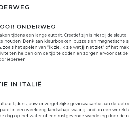
NDERWEG
 VOOR ONDERWEG
en tijdens een lange autorit. Creatief zijn is hierbij de sleut
 houden. Denk aan kleurboeken, puzzels en magnetische spel
n, zoals het spelen van “Ik zie, ik zie wat jij niet ziet” of he
activiteiten helpen om de tijd te doden en zorgen ervoor dat d
voor iedereen!
E IN ITALIË
cultuur tijdens jouw onvergetelijke gezinsvakantie aan de be
arel in een weelderig landschap, waar jij landt in een wereld 
nde dag op het water of een rustgevende wandeling door de na