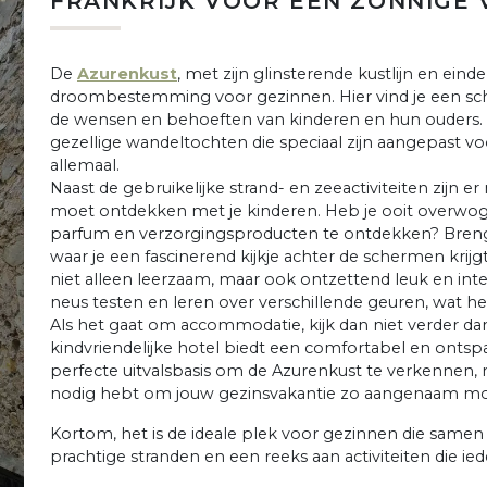
FRANKRIJK VOOR EEN ZONNIGE 
De
Azurenkust
, met zijn glinsterende kustlijn en einde
droombestemming voor gezinnen. Hier vind je een schat 
de wensen en behoeften van kinderen en hun ouders.
gezellige wandeltochten die speciaal zijn aangepast voo
allemaal.
Naast de gebruikelijke strand- en zeeactiviteiten zijn er
moet ontdekken met je kinderen. Heb je ooit overwo
parfum en verzorgingsproducten te ontdekken? Breng
waar je een fascinerend kijkje achter de schermen krijg
niet alleen leerzaam, maar ook ontzettend leuk en inte
neus testen en leren over verschillende geuren, wat he
Als het gaat om accommodatie, kijk dan niet verder d
kindvriendelijke hotel biedt een comfortabel en ontspan
perfecte uitvalsbasis om de Azurenkust te verkennen,
nodig hebt om jouw gezinsvakantie zo aangenaam mog
Kortom, het is de ideale plek voor gezinnen die samen
prachtige stranden en een reeks aan activiteiten die ie