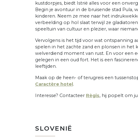
kustdorpjes, biedt Istrië alles voor een onverg
Begin je avontuur in de bruisende stad Pula, 
kinderen. Neem ze mee naar het indrukwekk
verbeelding op hol slaat terwijl ze gladiator
speeltuin van cultuur en plezier, waar niema
Vervolgens is het tijd voor wat ontspanning 
spelen in het zachte zand en plonsen in het kri
welverdiend moment van rust. En voor een ec
gelegen in een oud fort. Het is een fascinere
leeftijden.
Maak op de heen- of terugreis een tussenstop 
Caractère hotel
.
Interesse? Contacteer
Règis
, hij popelt om ju
SLOVENIË