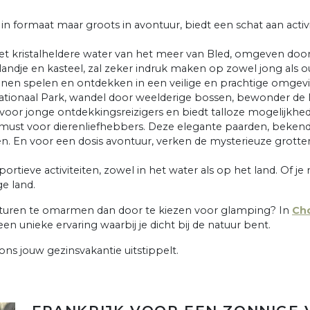
 in formaat maar groots in avontuur, biedt een schat aan activi
n het kristalheldere water van het meer van Bled, omgeven
landje en kasteel, zal zeker indruk maken op zowel jong als o
nnen spelen en ontdekken in een veilige en prachtige omgevi
Nationaal Park, wandel door weelderige bossen, bewonder de lok
n voor jonge ontdekkingsreizigers en biedt talloze mogelijkhed
must voor dierenliefhebbers. Deze elegante paarden, bekend
ren. En voor een dosis avontuur, verken de mysterieuze grot
ortieve activiteiten, zowel in het water als op het land. Of je
ge land.
nturen te omarmen dan door te kiezen voor glamping? In
Cho
n unieke ervaring waarbij je dicht bij de natuur bent.
ons jouw gezinsvakantie uitstippelt.