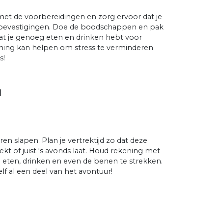
met de voorbereidingen en zorg ervoor dat je
ngsbevestigingen. Doe de boodschappen en pak
rg dat je genoeg eten en drinken hebt voor
ing kan helpen om stress te verminderen
s!
N
 slapen. Plan je vertrektijd zo dat deze
ekt of juist ‘s avonds laat. Houd rekening met
te eten, drinken en even de benen te strekken.
lf al een deel van het avontuur!