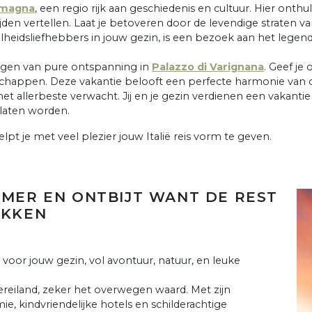
omagna
, een regio rijk aan geschiedenis en cultuur. Hier onth
ijden vertellen. Laat je betoveren door de levendige straten v
snelheidsliefhebbers in jouw gezin, is een bezoek aan het leg
dagen van pure ontspanning in
Palazzo di Varignana
. Geef je
happen. Deze vakantie belooft een perfecte harmonie van o
 allerbeste verwacht. Jij en je gezin verdienen een vakantie die
laten worden.
 helpt je met veel plezier jouw Italië reis vorm te geven.
AMER EN ONTBIJT WANT DE REST
EKKEN
voor jouw gezin, vol avontuur, natuur, en leuke
iereiland, zeker het overwegen waard. Met zijn
 kindvriendelijke hotels en schilderachtige