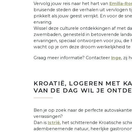
Vervolg jouw reis naar het hart van
Emilia-R
bruisende steden die verhalen uit vervlogen t
prikkelt als jouw geest verrijkt. En voor de 
ervaring.
Wissel deze culturele ontdekkingen af met 
zwembaden, genesteld in betoverende landsc
ervaringen, speciaal ontworpen voor jou, die het
wacht op je om deze droom werkelijkheid te 
Graag meer informatie? Contacteer
Inge
, zij
KROATIË, LOGEREN MET K
VAN DE DAG WIL JE ONTD
Ben je op zoek naar de perfecte autovakantie 
verrassingen?
Dan is
Istrië
, het schitterende Kroatische sch
adembenemende natuur, heerlijke gastronomie,