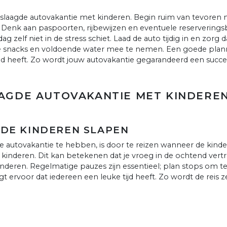
eslaagde autovakantie met kinderen. Begin ruim van tevoren 
. Denk aan paspoorten, rijbewijzen en eventuele reserveri
dag zelf niet in de stress schiet. Laad de auto tijdig in en zo
 snacks en voldoende water mee te nemen. Een goede plann
ijd heeft. Zo wordt jouw autovakantie gegarandeerd een succe
AAGDE AUTOVAKANTIE MET KINDERE
S DE KINDEREN SLAPEN
utovakantie te hebben, is door te reizen wanneer de kinderen
 kinderen. Dit kan betekenen dat je vroeg in de ochtend vertr
e kinderen. Regelmatige pauzes zijn essentieel; plan stops om 
ervoor dat iedereen een leuke tijd heeft. Zo wordt de reis ze