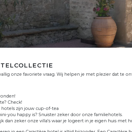
TELCOLLECTIE
allig onze favoriete vraag. Wij helpen je met plezier dat te
vonden!
lte? Check!
otels zijn jouw cup-of-tea
ni-you happy is? Snuister zeker door onze familiehotels.
 dan zeker onze villa's waar je logeert in je eigen huis met hot
n in een Caractère hotel is altijd bijzonder. Een Caractère h