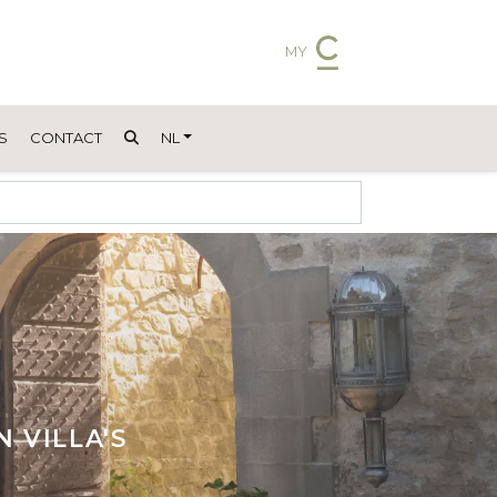
MY
S
CONTACT
NL
 VILLA'S