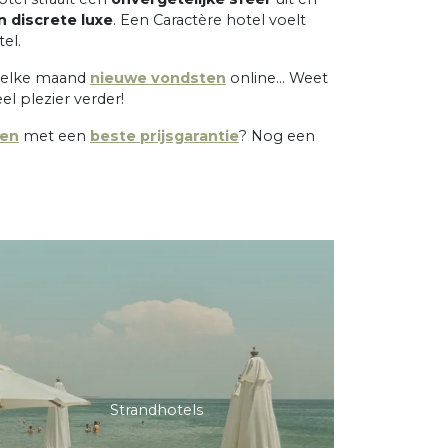
n discrete luxe
. Een Caractère hotel voelt
el.
s elke maand
nieuwe vondsten
online... Weet
l plezier verder!
ken
met een
beste prijsgarantie
? Nog een
Strandhotels