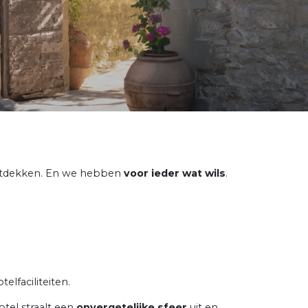
 ontdekken. En we hebben
voor ieder wat wils
.
elfaciliteiten.
otel straalt een
onvergetelijke sfeer
uit en