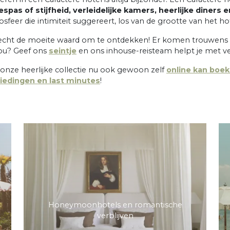
pas of stijfheid, verleidelijke kamers, heerlijke diners e
feer die intimiteit suggereert, los van de grootte van het hot
 is echt de moeite waard om te ontdekken! Er komen trouwen
 jou? Geef ons
seintje
en ons inhouse-reisteam helpt je met vee
n onze heerlijke collectie nu ook gewoon zelf
online kan boe
iedingen en last minutes
!
Honeymoonhotels en romantische
verblijven