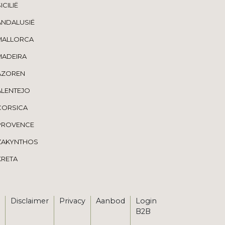
ICILIË
ANDALUSIË
MALLORCA
MADEIRA
AZOREN
ALENTEJO
CORSICA
PROVENCE
ZAKYNTHOS
KRETA
Disclaimer
Privacy
Aanbod
Login
B2B