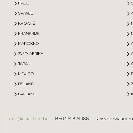
ITALIË
S
SPANJE
KROATIË
FRANKRIJK
MAROKKO
ZUID-AFRIKA
JAPAN
MEXICO
IJSLAND
LAPLAND
info@caractere.be
BE0474.874.188
Reisvoorwaarden