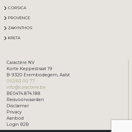
CORSICA
PROVENCE
ZAKYNTHOS
KRETA
Caractère NV
Korte Keppestraat 19
B-9320 Erembodegem, Aalst
053/63 00 77
info@caractere.be
BE0474.874.188
Reisvoorwaarden
Disclaimer
Privacy
Aanbod
Login B2B