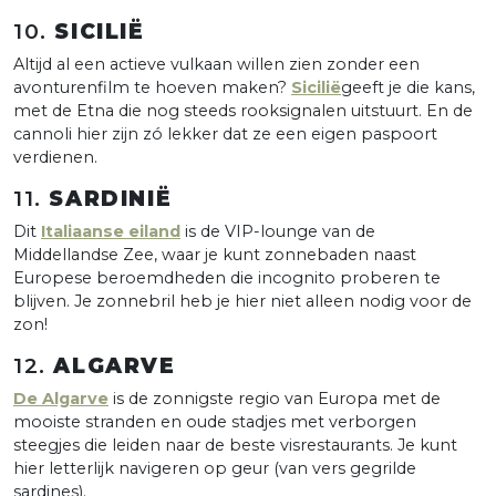
10.
SICILIË
Altijd al een actieve vulkaan willen zien zonder een
avonturenfilm te hoeven maken?
Sicilië
geeft je die kans,
met de Etna die nog steeds rooksignalen uitstuurt. En de
cannoli hier zijn zó lekker dat ze een eigen paspoort
verdienen.
11.
SARDINIË
Dit
Italiaanse eiland
is de VIP-lounge van de
Middellandse Zee, waar je kunt zonnebaden naast
Europese beroemdheden die incognito proberen te
blijven. Je zonnebril heb je hier niet alleen nodig voor de
zon!
12.
ALGARVE
De Algarve
is de zonnigste regio van Europa met de
mooiste stranden en oude stadjes met verborgen
steegjes die leiden naar de beste visrestaurants. Je kunt
hier letterlijk navigeren op geur (van vers gegrilde
sardines).